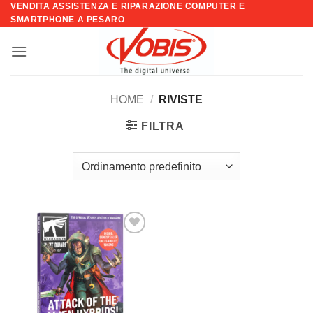
VENDITA ASSISTENZA E RIPARAZIONE COMPUTER E
Salta
SMARTPHONE A PESARO
ai
contenuti
HOME
/
RIVISTE
FILTRA
Aggiungi
alla lista
dei
desideri