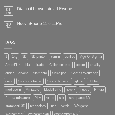
Nessun
ad
commento
Iliad
Diamo il benvenuto ad Eryone
su
01
Disponibile
Feb
Nessun
in
commento
negozio
su
la
Nuovi iPhone 11 e 11Pro
18
Diamo
nuovissima
il
Set
Artillery
Nessun
benvenuto
Sidewinder
commento
ad
su
X4
Eryone
Nuovi
PRO
TAGS
iPhone
11
e
11Pro
1
1kg
3D
3D printer
75mm
acrilico
Age Of Sigmar
AzureFilm
blu
citadel
Collezionismo.
colore
creality
ender
eryone
filamento
funko pop
Games Workshop
giallo
Giochi da tavolo
Gioco da tavolo
glitter
Hobby
mediacom
Miniature
Modellismo
new4k
nuovo
Pittura
Pittura miniature
PLA
rosso
silk
stampante 3D
stampanti 3D
technology
usb
verde
Wargame
Warhammer
warhammer4k
Warhammer 40k