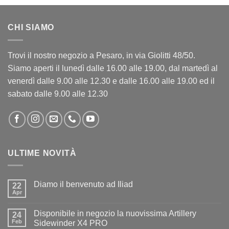
CHI SIAMO
Trovi il nostro negozio a Pesaro, in via Giolitti 48/50.
Siamo aperti il lunedì dalle 16.00 alle 19.00, dal martedì al
venerdì dalle 9.00 alle 12.30 e dalle 16.00 alle 19.00 ed il
sabato dalle 9.00 alle 12.30
ULTIME NOVITÀ
Diamo il benvenuto ad Iliad
22
Apr
Nessun
commento
su
Disponibile in negozio la nuovissima Artillery
24
Diamo
il
Feb
Sidewinder X4 PRO
benvenuto