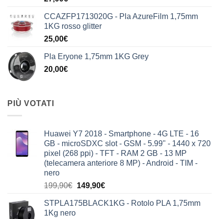
CCAZFP1713020G - Pla AzureFilm 1,75mm
1KG rosso glitter
25,00
€
Pla Eryone 1,75mm 1KG Grey
20,00
€
PIÙ VOTATI
Huawei Y7 2018 - Smartphone - 4G LTE - 16
GB - microSDXC slot - GSM - 5.99" - 1440 x 720
pixel (268 ppi) - TFT - RAM 2 GB - 13 MP
(telecamera anteriore 8 MP) - Android - TIM -
nero
Il
Il
199,90
€
149,90
€
prezzo
prezzo
STPLA175BLACK1KG - Rotolo PLA 1,75mm
originale
attuale
1Kg nero
era:
è: