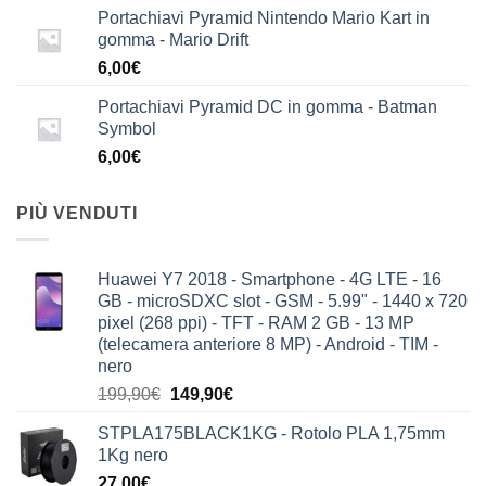
Portachiavi Pyramid Nintendo Mario Kart in
gomma - Mario Drift
6,00
€
Portachiavi Pyramid DC in gomma - Batman
Symbol
6,00
€
PIÙ VENDUTI
Huawei Y7 2018 - Smartphone - 4G LTE - 16
GB - microSDXC slot - GSM - 5.99" - 1440 x 720
pixel (268 ppi) - TFT - RAM 2 GB - 13 MP
(telecamera anteriore 8 MP) - Android - TIM -
nero
Il
Il
199,90
€
149,90
€
prezzo
prezzo
STPLA175BLACK1KG - Rotolo PLA 1,75mm
originale
attuale
1Kg nero
era:
è:
27,00
€
199,90€.
149,90€.