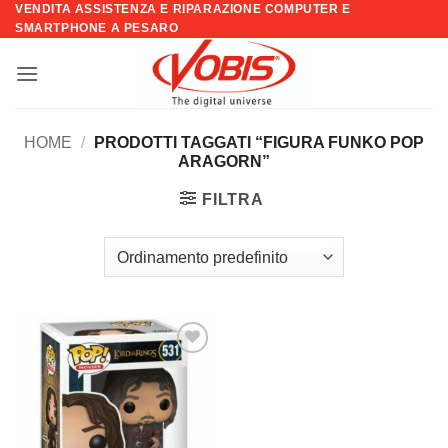
VENDITA ASSISTENZA E RIPARAZIONE COMPUTER E
Salta
SMARTPHONE A PESARO
ai
contenuti
HOME
/
PRODOTTI TAGGATI “FIGURA FUNKO POP
ARAGORN”
FILTRA
Aggiungi
alla lista
dei
desideri