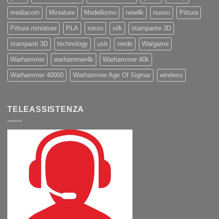
mediacom
Miniature
Modellismo
new4k
nuovo
Pittura
Pittura miniature
PLA
rosso
silk
stampante 3D
stampanti 3D
technology
usb
verde
Wargame
Warhammer
warhammer4k
Warhammer 40k
Warhammer 40000
Warhammer Age Of Sigmar
wireless
TELEASSISTENZA