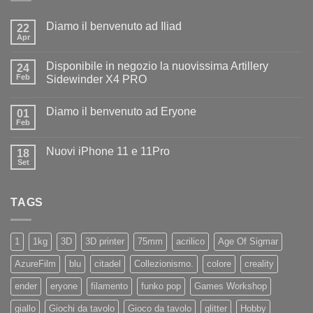
Diamo il benvenuto ad Iliad
22
Apr
Nessun
commento
su
Disponibile in negozio la nuovissima Artillery
24
Diamo
il
Feb
Sidewinder X4 PRO
benvenuto
Nessun
ad
commento
Iliad
Diamo il benvenuto ad Eryone
su
01
Disponibile
Feb
Nessun
in
commento
negozio
su
la
Nuovi iPhone 11 e 11Pro
18
Diamo
nuovissima
il
Set
Artillery
Nessun
benvenuto
Sidewinder
commento
ad
su
X4
Eryone
Nuovi
PRO
TAGS
iPhone
11
e
11Pro
1
1kg
3D
3D printer
75mm
acrilico
Age Of Sigmar
AzureFilm
blu
citadel
Collezionismo.
colore
creality
ender
eryone
filamento
funko pop
Games Workshop
giallo
Giochi da tavolo
Gioco da tavolo
glitter
Hobby