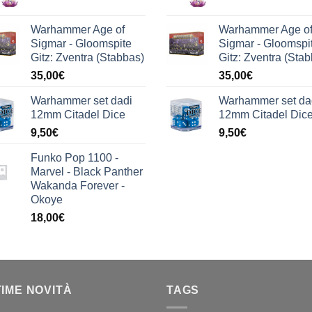
Warhammer Age of
Warhammer Age o
Sigmar - Gloomspite
Sigmar - Gloomspi
Gitz: Zventra (Stabbas)
Gitz: Zventra (Sta
35,00
€
35,00
€
Warhammer set dadi
Warhammer set da
12mm Citadel Dice
12mm Citadel Dic
9,50
€
9,50
€
Funko Pop 1100 -
Marvel - Black Panther
Wakanda Forever -
Okoye
18,00
€
TIME NOVITÀ
TAGS