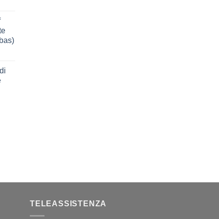
f
te
bbas)
di
e
TELEASSISTENZA