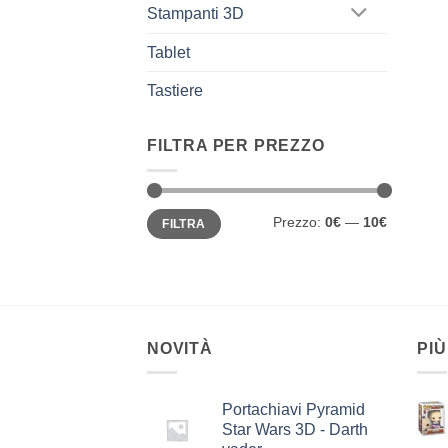
Stampanti 3D
Tablet
Tastiere
FILTRA PER PREZZO
Prezzo
Prezzo
Prezzo:
0€
—
10€
FILTRA
Min
Max
NOVITÀ
PIÙ
Portachiavi Pyramid
Star Wars 3D - Darth