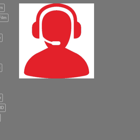
m
Film
e
o
e
3D