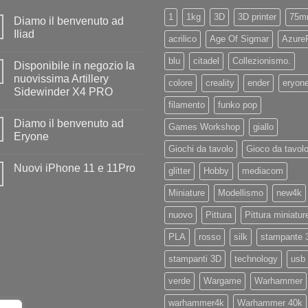
1
1kg
3D
3D printer
75m
Diamo il benvenuto ad
Iliad
acrilico
Age Of Sigmar
Azure
Nessun
commento
blu
citadel
Collezionismo.
Disponibile in negozio la
su
Diamo
nuovissima Artillery
colore
creality
ender
eryon
il
Sidewinder X4 PRO
benvenuto
ad
filamento
funko pop
Nessun
Iliad
commento
Diamo il benvenuto ad
su
Games Workshop
giallo
Disponibile
Eryone
in
Giochi da tavolo
Gioco da tavol
negozio
Nessun
la
commento
Nuovi iPhone 11 e 11Pro
nuovissima
su
glitter
Hobby
mediacom
Artillery
Diamo
Nessun
Sidewinder
il
commento
Miniature
Modellismo
new4k
X4
benvenuto
su
PRO
ad
Nuovi
Eryone
nuovo
Pittura
Pittura miniatur
iPhone
11
e
PLA
rosso
silk
stampante 
11Pro
stampanti 3D
technology
usb
verde
Wargame
Warhammer
warhammer4k
Warhammer 40k