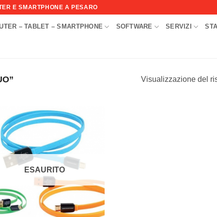
UTER E SMARTPHONE A PESARO
UTER – TABLET – SMARTPHONE
SOFTWARE
SERVIZI
ST
I
UO”
Visualizzazione del ri
Aggiungi
alla lista
dei
desideri
ESAURITO