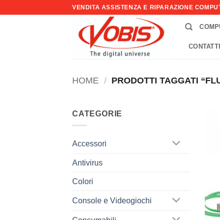
Salta
VENDITA ASSISTENZA E RIPARAZIONE COMP
ai
COMP
contenuti
CONTATT
HOME
/
PRODOTTI TAGGATI “FL
CATEGORIE
Accessori
Antivirus
Colori
Console e Videogiochi