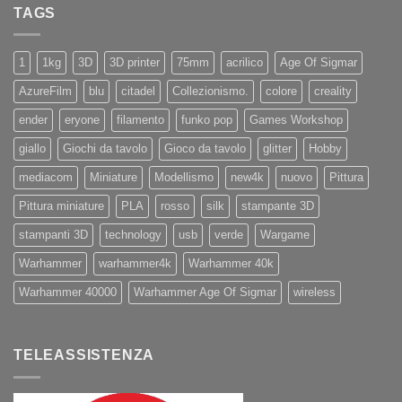
PRO
TAGS
iPhone
11
e
11Pro
1
1kg
3D
3D printer
75mm
acrilico
Age Of Sigmar
AzureFilm
blu
citadel
Collezionismo.
colore
creality
ender
eryone
filamento
funko pop
Games Workshop
giallo
Giochi da tavolo
Gioco da tavolo
glitter
Hobby
mediacom
Miniature
Modellismo
new4k
nuovo
Pittura
Pittura miniature
PLA
rosso
silk
stampante 3D
stampanti 3D
technology
usb
verde
Wargame
Warhammer
warhammer4k
Warhammer 40k
Warhammer 40000
Warhammer Age Of Sigmar
wireless
TELEASSISTENZA