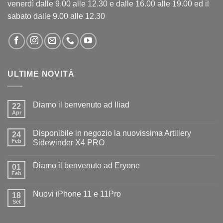
venerdì dalle 9.00 alle 12.30 e dalle 16.00 alle 19.00 ed il
sabato dalle 9.00 alle 12.30
ULTIME NOVITÀ
Diamo il benvenuto ad Iliad
22
Apr
Nessun
commento
su
Disponibile in negozio la nuovissima Artillery
24
Diamo
il
Feb
Sidewinder X4 PRO
benvenuto
Nessun
ad
commento
Iliad
Diamo il benvenuto ad Eryone
su
01
Disponibile
Feb
Nessun
in
commento
negozio
su
la
Nuovi iPhone 11 e 11Pro
18
Diamo
nuovissima
il
Set
Artillery
Nessun
benvenuto
Sidewinder
commento
ad
su
X4
Eryone
Nuovi