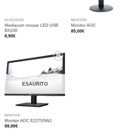
ACCESSORI
MONITOR
Mediacom mouse LED USB
Monitor AOC
BX100
85,00
€
8,90
€
Aggiungi
alla lista
dei
desideri
ESAURITO
MONITOR
Monitor AOC E2275SWJ
99,90
€