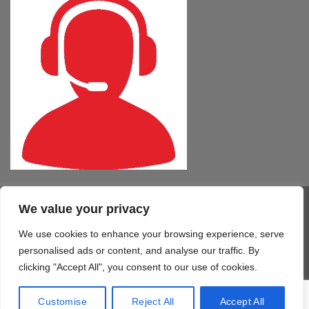
We value your privacy
Visa
PayPal
MasterCard
Cash
CartaSi
American
On
Express
We use cookies to enhance your browsing experience, serve
COMPUTER – TABLET – SMARTPHONE
SOFTWARE
SERVIZI
Delivery
STAMPA 3D
TELEFONIA
CONTATTI
personalised ads or content, and analyse our traffic. By
Copyright 2026 ©
Mono Informatica S.r.l.c.r.
clicking "Accept All", you consent to our use of cookies.
Via Giolitti, 48/50 - 61122 Pesaro (PU) T. 0721.414499 F.
0721.1921940 - P.IVA 02515170419
Customise
Reject All
Accept All