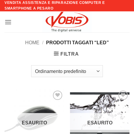
VENDITA ASSISTENZA E RIPARAZIONE COMPUTER E
Salta
SMARTPHONE A PESARO
ai
contenuti
HOME
/
PRODOTTI TAGGATI “LED”
FILTRA
Aggiungi
Aggiungi
alla lista
alla lista
dei
dei
desideri
desideri
ESAURITO
ESAURITO