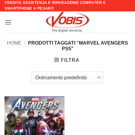
VENDITA ASSISTENZA E RIPARAZIONE COMPUTER E
Salta
SMARTPHONE A PESARO
ai
contenuti
HOME
/
PRODOTTI TAGGATI “MARVEL AVENGERS
PS5”
FILTRA
Aggiungi
alla lista
dei
desideri