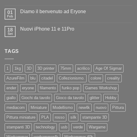
benvenuto
Nessun
ad
commento
Iliad
Diamo il benvenuto ad Eryone
su
01
Disponibile
Feb
Nessun
in
commento
negozio
su
la
Nuovi iPhone 11 e 11Pro
18
Diamo
nuovissima
il
Set
Artillery
Nessun
benvenuto
Sidewinder
commento
ad
su
X4
Eryone
Nuovi
PRO
TAGS
iPhone
11
e
11Pro
1
1kg
3D
3D printer
75mm
acrilico
Age Of Sigmar
AzureFilm
blu
citadel
Collezionismo.
colore
creality
ender
eryone
filamento
funko pop
Games Workshop
giallo
Giochi da tavolo
Gioco da tavolo
glitter
Hobby
mediacom
Miniature
Modellismo
new4k
nuovo
Pittura
Pittura miniature
PLA
rosso
silk
stampante 3D
stampanti 3D
technology
usb
verde
Wargame
Warhammer
warhammer4k
Warhammer 40k