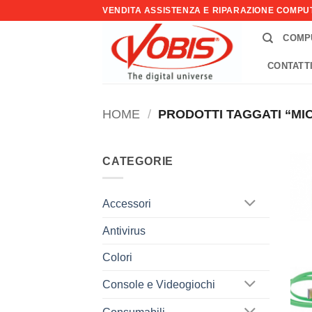
Salta
VENDITA ASSISTENZA E RIPARAZIONE COMP
ai
COMP
contenuti
CONTATT
HOME
/
PRODOTTI TAGGATI “MI
CATEGORIE
Accessori
Antivirus
Colori
Console e Videogiochi