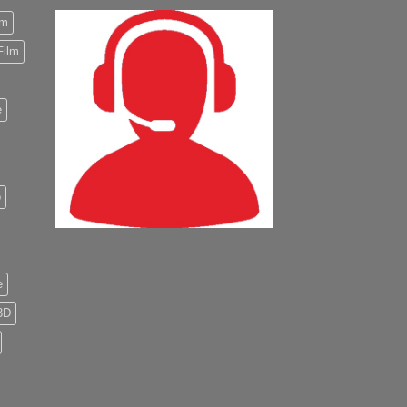
m
Film
e
o
e
3D