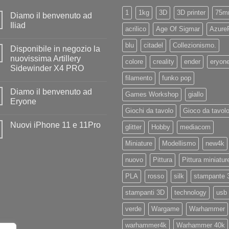
1
1kg
3D
3D printer
75m
Diamo il benvenuto ad
Iliad
acrilico
Age Of Sigmar
Azure
Nessun
commento
blu
citadel
Collezionismo.
Disponibile in negozio la
su
Diamo
nuovissima Artillery
colore
creality
ender
eryon
il
Sidewinder X4 PRO
benvenuto
ad
filamento
funko pop
Nessun
Iliad
commento
Diamo il benvenuto ad
su
Games Workshop
giallo
Disponibile
Eryone
in
Giochi da tavolo
Gioco da tavol
negozio
Nessun
la
commento
Nuovi iPhone 11 e 11Pro
nuovissima
su
glitter
Hobby
mediacom
Artillery
Diamo
Nessun
Sidewinder
il
commento
Miniature
Modellismo
new4k
X4
benvenuto
su
PRO
ad
Nuovi
Eryone
nuovo
Pittura
Pittura miniatur
iPhone
11
e
PLA
rosso
silk
stampante 
11Pro
stampanti 3D
technology
usb
verde
Wargame
Warhammer
warhammer4k
Warhammer 40k