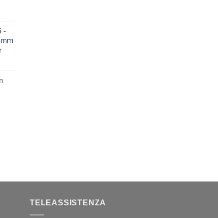
 -
75mm
r
m
TELEASSISTENZA