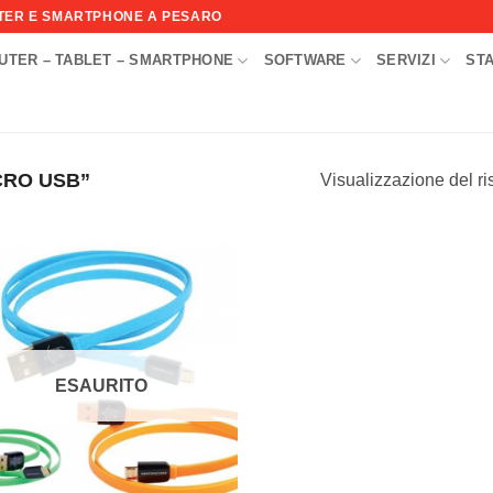
UTER E SMARTPHONE A PESARO
UTER – TABLET – SMARTPHONE
SOFTWARE
SERVIZI
ST
I
CRO USB”
Visualizzazione del ri
Aggiungi
alla lista
dei
desideri
ESAURITO