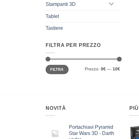
Stampanti 3D
Tablet
Tastiere
FILTRA PER PREZZO
Prezzo
Prezzo
Prezzo:
0€
—
10€
FILTRA
Min
Max
NOVITÀ
PIÙ
Portachiavi Pyramid
Star Wars 3D - Darth