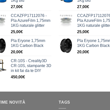
1Kg blu
1Kg blu
27,00
€
27,00
€
CCAZFP17112076 -
CCAZFP17112076
Pla AzureFilm 1,75mm
Pla AzureFilm 1,
1KG naturale glitter
1KG naturale glitte
25,00
€
25,00
€
Pla Eryone 1,75mm
Pla Eryone 1,75m
1KG Carbon Black
1KG Carbon Black
20,00
€
20,00
€
CR-10S - Creality3D
CR-10S, stampante 3D
in kit fai da te DIY
450,00
€
TIME NOVITÀ
TAGS