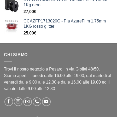
originale
attuale
1Kg nero
era:
è:
27,00
€
199,90€.
149,90€.
CCAZFP1713020G - Pla AzureFilm 1,75mm
1KG rosso glitter
25,00
€
CHI SIAMO
Trovi il nostro negozio a Pesaro, in via Giolitti 48/50.
Siamo aperti il lunedì dalle 16.00 alle 19.00, dal martedì al
venerdì dalle 9.00 alle 12.30 e dalle 16.00 alle 19.00 ed il
sabato dalle 9.00 alle 12.30