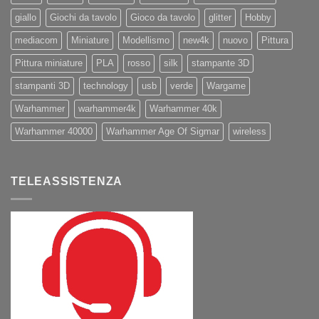
giallo
Giochi da tavolo
Gioco da tavolo
glitter
Hobby
mediacom
Miniature
Modellismo
new4k
nuovo
Pittura
Pittura miniature
PLA
rosso
silk
stampante 3D
stampanti 3D
technology
usb
verde
Wargame
Warhammer
warhammer4k
Warhammer 40k
Warhammer 40000
Warhammer Age Of Sigmar
wireless
TELEASSISTENZA