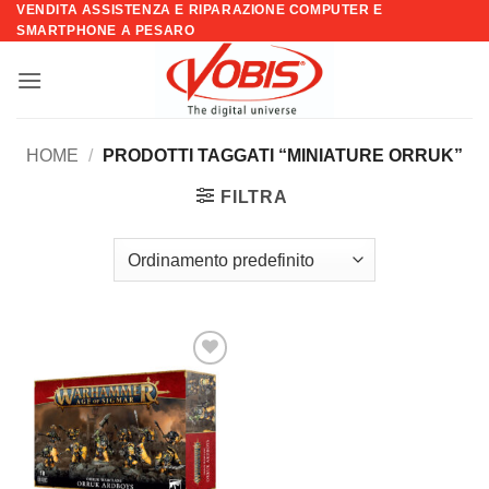
VENDITA ASSISTENZA E RIPARAZIONE COMPUTER E
Salta
SMARTPHONE A PESARO
ai
contenuti
HOME
/
PRODOTTI TAGGATI “MINIATURE ORRUK”
FILTRA
Aggiungi
alla lista
dei
desideri