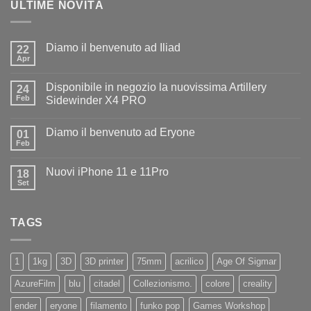
ULTIME NOVITÀ
Diamo il benvenuto ad Iliad
22
Apr
Nessun
commento
su
Disponibile in negozio la nuovissima Artillery
24
Diamo
il
Feb
Sidewinder X4 PRO
benvenuto
Nessun
ad
commento
Iliad
Diamo il benvenuto ad Eryone
su
01
Disponibile
Feb
Nessun
in
commento
negozio
su
la
Nuovi iPhone 11 e 11Pro
18
Diamo
nuovissima
il
Set
Artillery
Nessun
benvenuto
Sidewinder
commento
ad
su
X4
Eryone
Nuovi
PRO
TAGS
iPhone
11
e
11Pro
1
1kg
3D
3D printer
75mm
acrilico
Age Of Sigmar
AzureFilm
blu
citadel
Collezionismo.
colore
creality
ender
eryone
filamento
funko pop
Games Workshop