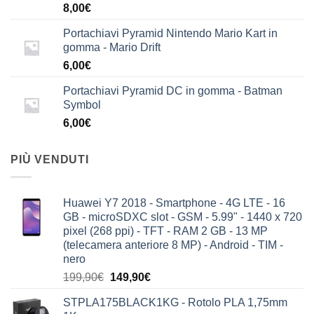
8,00
€
Portachiavi Pyramid Nintendo Mario Kart in
gomma - Mario Drift
6,00
€
Portachiavi Pyramid DC in gomma - Batman
Symbol
6,00
€
PIÙ VENDUTI
Huawei Y7 2018 - Smartphone - 4G LTE - 16
GB - microSDXC slot - GSM - 5.99" - 1440 x 720
pixel (268 ppi) - TFT - RAM 2 GB - 13 MP
(telecamera anteriore 8 MP) - Android - TIM -
nero
Il
Il
199,90
€
149,90
€
prezzo
prezzo
STPLA175BLACK1KG - Rotolo PLA 1,75mm
originale
attuale