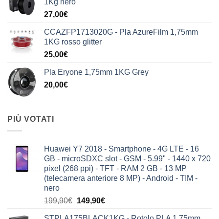
1Kg nero
era:
è:
27,00
€
199,90€.
149,90€.
CCAZFP1713020G - Pla AzureFilm 1,75mm
1KG rosso glitter
25,00
€
Pla Eryone 1,75mm 1KG Grey
20,00
€
PIÙ VOTATI
Huawei Y7 2018 - Smartphone - 4G LTE - 16
GB - microSDXC slot - GSM - 5.99" - 1440 x 720
pixel (268 ppi) - TFT - RAM 2 GB - 13 MP
(telecamera anteriore 8 MP) - Android - TIM -
nero
Il
Il
199,90
€
149,90
€
prezzo
prezzo
STPLA175BLACK1KG - Rotolo PLA 1,75mm