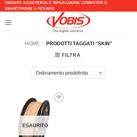
VENDITA ASSISTENZA E RIPARAZIONE COMPUTER E
Salta
SMARTPHONE A PESARO
ai
contenuti
HOME
/
PRODOTTI TAGGATI “SKIN”
FILTRA
Aggiungi
alla lista
dei
desideri
ESAURITO