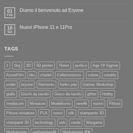
Nessun
ad
commento
Iliad
Diamo il benvenuto ad Eryone
su
01
Disponibile
Feb
Nessun
in
commento
negozio
su
la
Nuovi iPhone 11 e 11Pro
18
Diamo
nuovissima
il
Set
Artillery
Nessun
benvenuto
Sidewinder
commento
ad
su
X4
Eryone
Nuovi
PRO
TAGS
iPhone
11
e
11Pro
1
1kg
3D
3D printer
75mm
acrilico
Age Of Sigmar
AzureFilm
blu
citadel
Collezionismo.
colore
creality
ender
eryone
filamento
funko pop
Games Workshop
giallo
Giochi da tavolo
Gioco da tavolo
glitter
Hobby
mediacom
Miniature
Modellismo
new4k
nuovo
Pittura
Pittura miniature
PLA
rosso
silk
stampante 3D
stampanti 3D
technology
usb
verde
Wargame
Warhammer
warhammer4k
Warhammer 40k