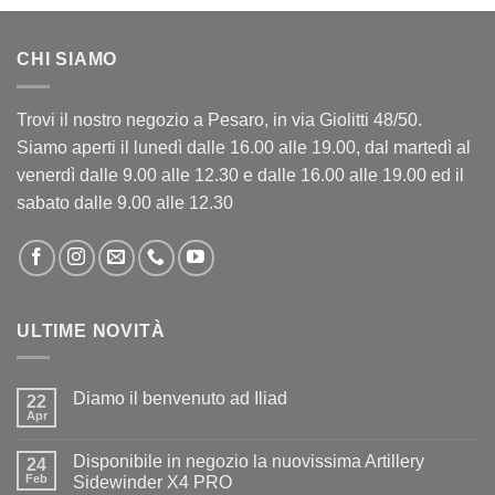
CHI SIAMO
Trovi il nostro negozio a Pesaro, in via Giolitti 48/50.
Siamo aperti il lunedì dalle 16.00 alle 19.00, dal martedì al
venerdì dalle 9.00 alle 12.30 e dalle 16.00 alle 19.00 ed il
sabato dalle 9.00 alle 12.30
ULTIME NOVITÀ
Diamo il benvenuto ad Iliad
22
Apr
Nessun
commento
su
Disponibile in negozio la nuovissima Artillery
24
Diamo
il
Feb
Sidewinder X4 PRO
benvenuto