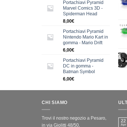
Portachiavi Pyramid
Marvel Comics 3D -
Spiderman Head
8,00
€
Portachiavi Pyramid
Nintendo Mario Kart in
gomma - Mario Drift
6,00
€
Portachiavi Pyramid
DC in gomma -
Batman Symbol
6,00
€
CHI SIAMO
UL
Trovi il nostro negozio a Pesaro,
22
in via Giolitti 48/50.
Apr