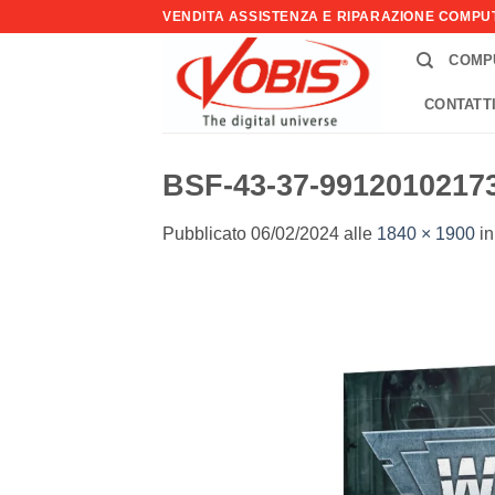
Salta
VENDITA ASSISTENZA E RIPARAZIONE COMP
ai
COMP
contenuti
CONTATT
BSF-43-37-9912010217
Pubblicato
06/02/2024
alle
1840 × 1900
i