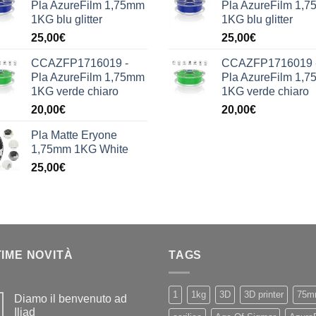
Pla AzureFilm 1,75mm
Pla AzureFilm 1,
1KG blu glitter
1KG blu glitter
25,00
€
25,00
€
CCAZFP1716019 -
CCAZFP1716019 
Pla AzureFilm 1,75mm
Pla AzureFilm 1,
1KG verde chiaro
1KG verde chiaro
20,00
€
20,00
€
Pla Matte Eryone
1,75mm 1KG White
25,00
€
TIME NOVITÀ
TAGS
1
1kg
3D
3D printer
75m
Diamo il benvenuto ad
Iliad