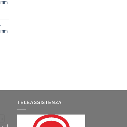
75mm
-
75mm
TELEASSISTENZA
m