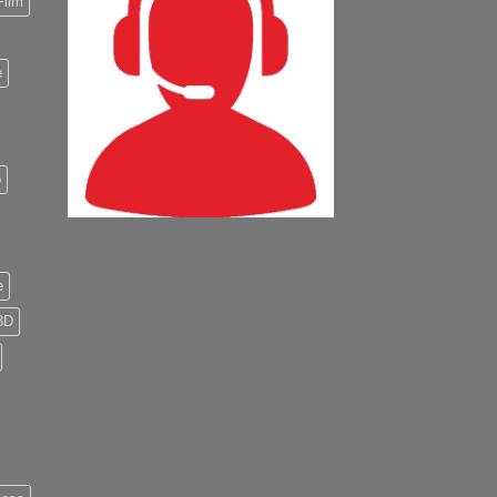
Film
e
o
e
3D