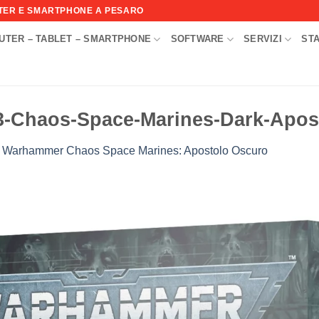
UTER E SMARTPHONE A PESARO
UTER – TABLET – SMARTPHONE
SOFTWARE
SERVIZI
ST
I
3-Chaos-Space-Marines-Dark-Apos
n
Warhammer Chaos Space Marines: Apostolo Oscuro