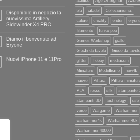
acrilico
Age Of Sigmar
Azure
Nessun
commento
blu
citadel
Collezionismo.
Disponibile in negozio la
su
Diamo
nuovissima Artillery
colore
creality
ender
eryon
il
Sidewinder X4 PRO
benvenuto
ad
filamento
funko pop
Nessun
Iliad
commento
Diamo il benvenuto ad
su
Games Workshop
giallo
Disponibile
Eryone
in
Giochi da tavolo
Gioco da tavol
negozio
Nessun
la
commento
Nuovi iPhone 11 e 11Pro
nuovissima
su
glitter
Hobby
mediacom
Artillery
Diamo
Nessun
Sidewinder
il
commento
Miniature
Modellismo
new4k
X4
benvenuto
su
PRO
ad
Nuovi
Eryone
nuovo
Pittura
Pittura miniatur
iPhone
11
e
PLA
rosso
silk
stampante 
11Pro
stampanti 3D
technology
usb
verde
Wargame
Warhammer
warhammer4k
Warhammer 40k
Warhammer 40000