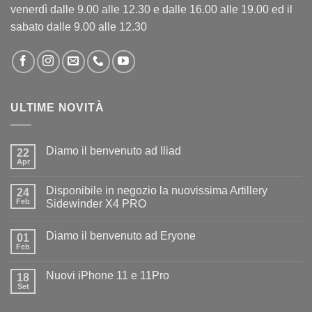
venerdì dalle 9.00 alle 12.30 e dalle 16.00 alle 19.00 ed il
sabato dalle 9.00 alle 12.30
ULTIME NOVITÀ
Diamo il benvenuto ad Iliad
22
Apr
Nessun
commento
su
Disponibile in negozio la nuovissima Artillery
24
Diamo
il
Feb
Sidewinder X4 PRO
benvenuto
Nessun
ad
commento
Iliad
Diamo il benvenuto ad Eryone
su
01
Disponibile
Feb
Nessun
in
commento
negozio
su
la
Nuovi iPhone 11 e 11Pro
18
Diamo
nuovissima
il
Set
Artillery
Nessun
benvenuto
Sidewinder
commento
ad
su
X4