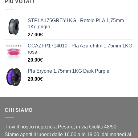
PIÙ VOTATI
STPLA175GREY1KG - Rotolo PLA 1,75mm
1Kg grigio
27,00
€
CCAZFP1714010 - Pla AzureFilm 1,75mm 1KG
rosa
20,00
€
Pla Eryone 1,75mm 1KG Dark Purple
20,00
€
CHI SIAMO
Trovi il nostro negozio a Pesaro, in via Giolitti 48/50.
Siamo aperti il lunedì dalle 16.00 alle 19.00, dal martedì al