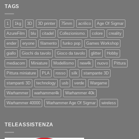
Eryone
Nuovi
PRO
TAGS
iPhone
11
e
11Pro
1
1kg
3D
3D printer
75mm
acrilico
Age Of Sigmar
AzureFilm
blu
citadel
Collezionismo.
colore
creality
ender
eryone
filamento
funko pop
Games Workshop
giallo
Giochi da tavolo
Gioco da tavolo
glitter
Hobby
mediacom
Miniature
Modellismo
new4k
nuovo
Pittura
Pittura miniature
PLA
rosso
silk
stampante 3D
stampanti 3D
technology
usb
verde
Wargame
Warhammer
warhammer4k
Warhammer 40k
Warhammer 40000
Warhammer Age Of Sigmar
wireless
TELEASSISTENZA