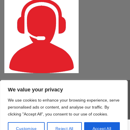
We value your privacy
Visa
PayPal
MasterCard
Cash
CartaSi
American
On
Express
We use cookies to enhance your browsing experience, serve
COMPUTER – TABLET – SMARTPHONE
SOFTWARE
SERVIZI
Delivery
STAMPA 3D
TELEFONIA
CONTATTI
personalised ads or content, and analyse our traffic. By
Copyright 2026 ©
Mono Informatica S.r.l.c.r.
clicking "Accept All", you consent to our use of cookies.
Via Giolitti, 48/50 - 61122 Pesaro (PU) T. 0721.414499 F.
0721.1921940 - P.IVA 02515170419
Customise
Reject All
Accept All