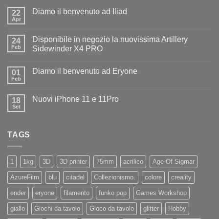
Diamo il benvenuto ad Iliad
22
Apr
Nessun
commento
su
Disponibile in negozio la nuovissima Artillery
24
Diamo
il
Feb
Sidewinder X4 PRO
benvenuto
Nessun
ad
commento
Iliad
Diamo il benvenuto ad Eryone
su
01
Disponibile
Feb
Nessun
in
commento
negozio
su
la
Nuovi iPhone 11 e 11Pro
18
Diamo
nuovissima
il
Set
Artillery
Nessun
benvenuto
Sidewinder
commento
ad
su
X4
Eryone
Nuovi
PRO
TAGS
iPhone
11
e
11Pro
1
1kg
3D
3D printer
75mm
acrilico
Age Of Sigmar
AzureFilm
blu
citadel
Collezionismo.
colore
creality
ender
eryone
filamento
funko pop
Games Workshop
giallo
Giochi da tavolo
Gioco da tavolo
glitter
Hobby