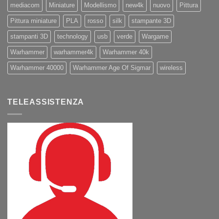
mediacom
Miniature
Modellismo
new4k
nuovo
Pittura
Pittura miniature
PLA
rosso
silk
stampante 3D
stampanti 3D
technology
usb
verde
Wargame
Warhammer
warhammer4k
Warhammer 40k
Warhammer 40000
Warhammer Age Of Sigmar
wireless
TELEASSISTENZA