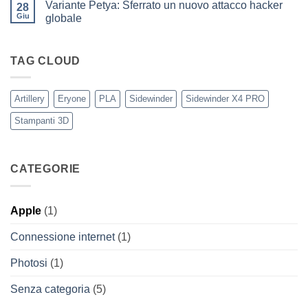
Eryone
Variante Petya: Sferrato un nuovo attacco hacker
28
Nuovi
PRO
iPhone
Giu
globale
11
Nessun
e
commento
11Pro
su
Variante
TAG CLOUD
Petya:
Sferrato
un
nuovo
Artillery
Eryone
PLA
Sidewinder
Sidewinder X4 PRO
attacco
hacker
Stampanti 3D
globale
CATEGORIE
Apple
(1)
Connessione internet
(1)
Photosi
(1)
Senza categoria
(5)