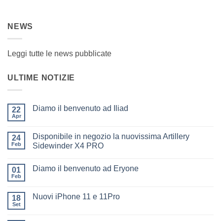
NEWS
Leggi tutte le news pubblicate
ULTIME NOTIZIE
Diamo il benvenuto ad Iliad
22
Apr
Nessun
commento
su
Disponibile in negozio la nuovissima Artillery
24
Diamo
il
Feb
Sidewinder X4 PRO
benvenuto
Nessun
ad
commento
Iliad
Diamo il benvenuto ad Eryone
su
01
Disponibile
Feb
Nessun
in
commento
negozio
su
la
Nuovi iPhone 11 e 11Pro
18
Diamo
nuovissima
il
Set
Artillery
Nessun
benvenuto
Sidewinder
commento
ad
su
X4