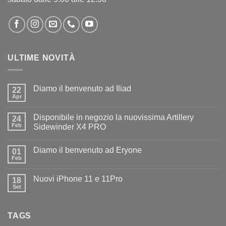
ULTIME NOVITÀ
Diamo il benvenuto ad Iliad
22
Apr
Nessun
commento
su
Disponibile in negozio la nuovissima Artillery
24
Diamo
il
Feb
Sidewinder X4 PRO
benvenuto
Nessun
ad
commento
Iliad
Diamo il benvenuto ad Eryone
su
01
Disponibile
Feb
Nessun
in
commento
negozio
su
la
Nuovi iPhone 11 e 11Pro
18
Diamo
nuovissima
il
Set
Artillery
Nessun
benvenuto
Sidewinder
commento
ad
su
X4
Eryone
Nuovi
PRO
TAGS
iPhone
11