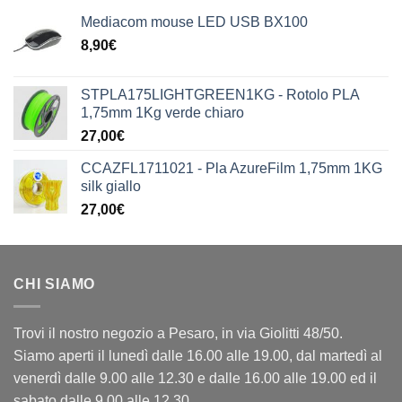
Mediacom mouse LED USB BX100
8,90
€
STPLA175LIGHTGREEN1KG - Rotolo PLA
1,75mm 1Kg verde chiaro
27,00
€
CCAZFL1711021 - Pla AzureFilm 1,75mm 1KG
silk giallo
27,00
€
CHI SIAMO
Trovi il nostro negozio a Pesaro, in via Giolitti 48/50.
Siamo aperti il lunedì dalle 16.00 alle 19.00, dal martedì al
venerdì dalle 9.00 alle 12.30 e dalle 16.00 alle 19.00 ed il
sabato dalle 9.00 alle 12.30