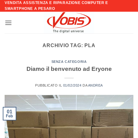
VENDITA ASSISTENZA E RIPARAZIONE COMPUTER E
Salta
SMARTPHONE A PESARO
ai
contenuti
ARCHIVIO TAG:
PLA
SENZA CATEGORIA
Diamo il benvenuto ad Eryone
PUBBLICATO IL
01/02/2024
DA
ANDREA
01
Feb