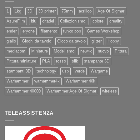
e
11Pro
1
1kg
3D
3D printer
75mm
acrilico
Age Of Sigmar
AzureFilm
blu
citadel
Collezionismo.
colore
creality
ender
eryone
filamento
funko pop
Games Workshop
giallo
Giochi da tavolo
Gioco da tavolo
glitter
Hobby
mediacom
Miniature
Modellismo
new4k
nuovo
Pittura
Pittura miniature
PLA
rosso
silk
stampante 3D
stampanti 3D
technology
usb
verde
Wargame
Warhammer
warhammer4k
Warhammer 40k
Warhammer 40000
Warhammer Age Of Sigmar
wireless
TELEASSISTENZA