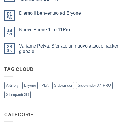
benvenuto
Nessun
ad
commento
Iliad
Diamo il benvenuto ad Eryone
su
01
Disponibile
Feb
Nessun
in
commento
negozio
su
la
Nuovi iPhone 11 e 11Pro
18
Diamo
nuovissima
il
Set
Artillery
Nessun
benvenuto
Sidewinder
commento
ad
su
X4
Eryone
Variante Petya: Sferrato un nuovo attacco hacker
28
Nuovi
PRO
iPhone
Giu
globale
11
Nessun
e
commento
11Pro
su
Variante
TAG CLOUD
Petya:
Sferrato
un
nuovo
Artillery
Eryone
PLA
Sidewinder
Sidewinder X4 PRO
attacco
hacker
Stampanti 3D
globale
CATEGORIE