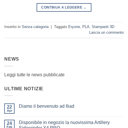
CONTINUA A LEGGERE
→
Inserito in
Senza categoria
|
Taggato
Eryone
,
PLA
,
Stampanti 3D
Lascia un commento
NEWS
Leggi tutte le news pubblicate
ULTIME NOTIZIE
Diamo il benvenuto ad Iliad
22
Apr
Nessun
commento
su
Disponibile in negozio la nuovissima Artillery
24
Diamo
il
Feb
Sidewinder X4 PRO