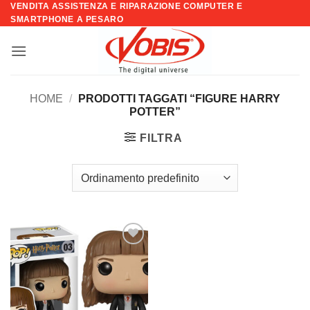
VENDITA ASSISTENZA E RIPARAZIONE COMPUTER E
Salta
SMARTPHONE A PESARO
ai
contenuti
HOME
/
PRODOTTI TAGGATI “FIGURE HARRY
POTTER”
FILTRA
Aggiungi
alla lista
dei
desideri