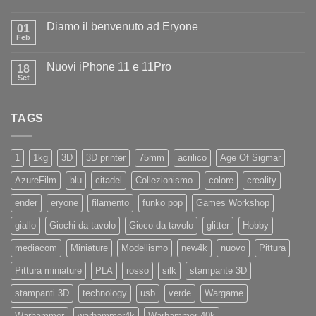
benvenuto
Nessun
ad
commento
Iliad
Diamo il benvenuto ad Eryone
su
01
Disponibile
Feb
Nessun
in
commento
negozio
su
la
Nuovi iPhone 11 e 11Pro
18
Diamo
nuovissima
il
Set
Artillery
Nessun
benvenuto
Sidewinder
commento
ad
su
X4
Eryone
Nuovi
PRO
TAGS
iPhone
11
e
11Pro
1
1kg
3D
3D printer
75mm
acrilico
Age Of Sigmar
AzureFilm
blu
citadel
Collezionismo.
colore
creality
ender
eryone
filamento
funko pop
Games Workshop
giallo
Giochi da tavolo
Gioco da tavolo
glitter
Hobby
mediacom
Miniature
Modellismo
new4k
nuovo
Pittura
Pittura miniature
PLA
rosso
silk
stampante 3D
stampanti 3D
technology
usb
verde
Wargame
Warhammer
warhammer4k
Warhammer 40k