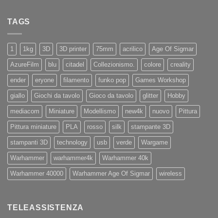
Sidewinder
commento
ad
su
X4
Eryone
Nuovi
PRO
TAGS
iPhone
11
e
11Pro
1
1kg
3D
3D printer
75mm
acrilico
Age Of Sigmar
AzureFilm
blu
citadel
Collezionismo.
colore
creality
ender
eryone
filamento
funko pop
Games Workshop
giallo
Giochi da tavolo
Gioco da tavolo
glitter
Hobby
mediacom
Miniature
Modellismo
new4k
nuovo
Pittura
Pittura miniature
PLA
rosso
silk
stampante 3D
stampanti 3D
technology
usb
verde
Wargame
Warhammer
warhammer4k
Warhammer 40k
Warhammer 40000
Warhammer Age Of Sigmar
wireless
TELEASSISTENZA