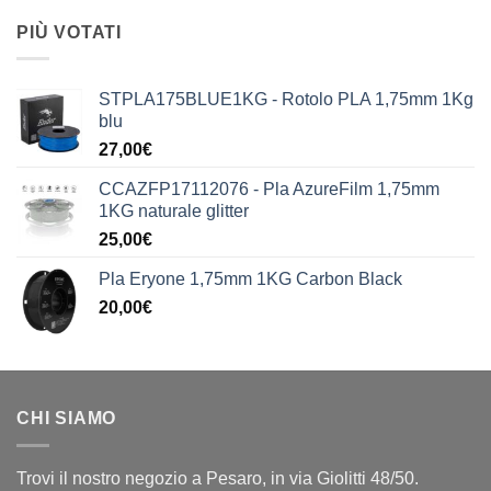
PIÙ VOTATI
STPLA175BLUE1KG - Rotolo PLA 1,75mm 1Kg
blu
27,00
€
CCAZFP17112076 - Pla AzureFilm 1,75mm
1KG naturale glitter
25,00
€
Pla Eryone 1,75mm 1KG Carbon Black
20,00
€
CHI SIAMO
Trovi il nostro negozio a Pesaro, in via Giolitti 48/50.