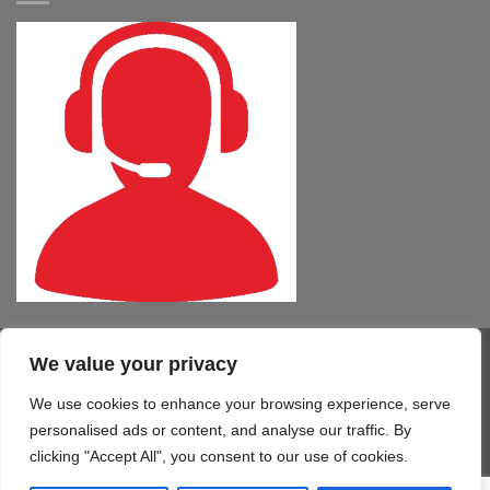
We value your privacy
Visa
PayPal
MasterCard
Cash
CartaSi
American
On
Express
We use cookies to enhance your browsing experience, serve
COMPUTER – TABLET – SMARTPHONE
SOFTWARE
SERVIZI
Delivery
STAMPA 3D
TELEFONIA
CONTATTI
personalised ads or content, and analyse our traffic. By
Copyright 2026 ©
Mono Informatica S.r.l.c.r.
clicking "Accept All", you consent to our use of cookies.
Via Giolitti, 48/50 - 61122 Pesaro (PU) T. 0721.414499 F.