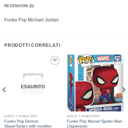
RECENSIONI (0)
Funko Pop Michael Jordan
PRODOTTI CORRELATI
Aggiungi
Aggiungi
alla lista
alla lista
dei
dei
desideri
desideri
ESAURITO
GIOCO ? FUNKO POP
GIOCO ? FUNKO POP
Funko Pop Demon
Funko Pop Marvel Spider-Man
SlayerTanjiro with noodles
(Japanese)