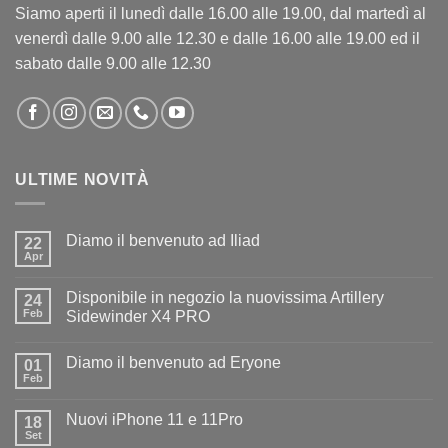
Siamo aperti il lunedì dalle 16.00 alle 19.00, dal martedì al
venerdì dalle 9.00 alle 12.30 e dalle 16.00 alle 19.00 ed il
sabato dalle 9.00 alle 12.30
ULTIME NOVITÀ
Diamo il benvenuto ad Iliad
22
Apr
Nessun
commento
su
Disponibile in negozio la nuovissima Artillery
24
Diamo
il
Feb
Sidewinder X4 PRO
benvenuto
Nessun
ad
commento
Iliad
Diamo il benvenuto ad Eryone
su
01
Disponibile
Feb
Nessun
in
commento
negozio
su
la
Nuovi iPhone 11 e 11Pro
18
Diamo
nuovissima
il
Set
Artillery
Nessun
benvenuto