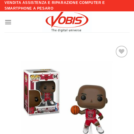
VENDITA ASSISTENZA E RIPARAZIONE COMPUTER E
Salta
SMARTPHONE A PESARO
ai
contenuti
Aggiungi
alla lista
dei
desideri