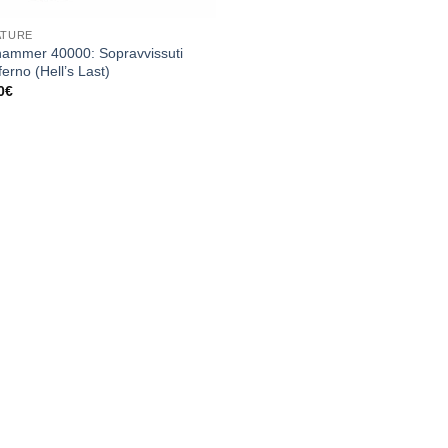
ATURE
ammer 40000: Sopravvissuti
nferno (Hell’s Last)
0
€