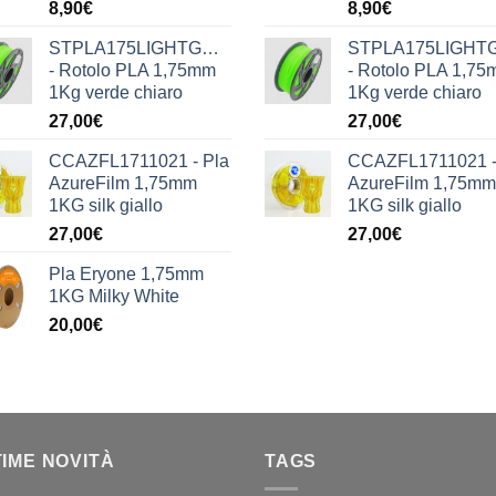
8,90
€
8,90
€
STPLA175LIGHTGREEN1KG
STPLA175LIGHT
- Rotolo PLA 1,75mm
- Rotolo PLA 1,7
1Kg verde chiaro
1Kg verde chiaro
27,00
€
27,00
€
CCAZFL1711021 - Pla
CCAZFL1711021 -
AzureFilm 1,75mm
AzureFilm 1,75mm
1KG silk giallo
1KG silk giallo
27,00
€
27,00
€
Pla Eryone 1,75mm
1KG Milky White
20,00
€
TIME NOVITÀ
TAGS