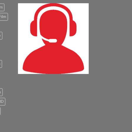
m
Film
e
o
e
3D