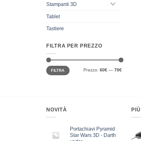
Stampanti 3D
Tablet
Tastiere
FILTRA PER PREZZO
Prezzo
Prezzo
Prezzo:
60€
—
70€
FILTRA
Min
Max
NOVITÀ
PIÙ
Portachiavi Pyramid
Star Wars 3D - Darth