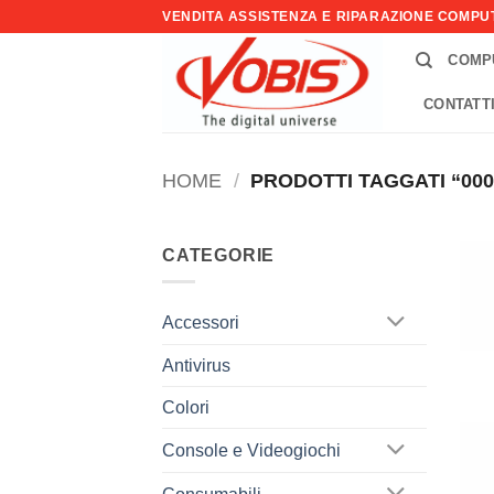
Salta
VENDITA ASSISTENZA E RIPARAZIONE COMP
ai
COMP
contenuti
CONTATT
HOME
/
PRODOTTI TAGGATI “000
CATEGORIE
Accessori
Antivirus
Colori
Console e Videogiochi