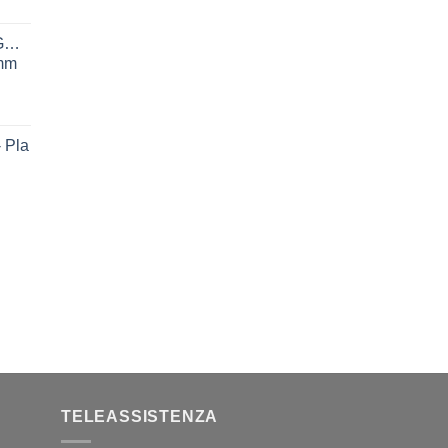
GREEN1KG
5mm
 Pla
TELEASSISTENZA