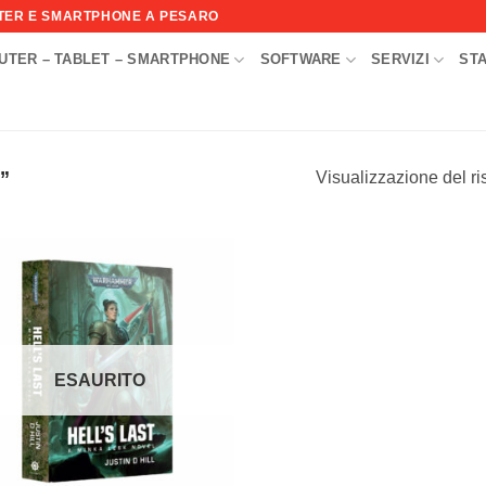
UTER E SMARTPHONE A PESARO
UTER – TABLET – SMARTPHONE
SOFTWARE
SERVIZI
ST
I
”
Visualizzazione del ri
Aggiungi
alla lista
dei
desideri
ESAURITO