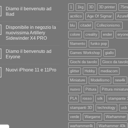
1
1kg
3D
3D printer
75m
Diamo il benvenuto ad
Iliad
acrilico
Age Of Sigmar
Azure
Nessun
commento
blu
citadel
Collezionismo.
Disponibile in negozio la
su
Diamo
nuovissima Artillery
colore
creality
ender
eryon
il
Sidewinder X4 PRO
benvenuto
ad
filamento
funko pop
Nessun
Iliad
commento
Diamo il benvenuto ad
su
Games Workshop
giallo
Disponibile
Eryone
in
Giochi da tavolo
Gioco da tavol
negozio
Nessun
la
commento
Nuovi iPhone 11 e 11Pro
nuovissima
su
glitter
Hobby
mediacom
Artillery
Diamo
Nessun
Sidewinder
il
commento
Miniature
Modellismo
new4k
X4
benvenuto
su
PRO
ad
Nuovi
Eryone
nuovo
Pittura
Pittura miniatur
iPhone
11
e
PLA
rosso
silk
stampante 
11Pro
stampanti 3D
technology
usb
verde
Wargame
Warhammer
warhammer4k
Warhammer 40k