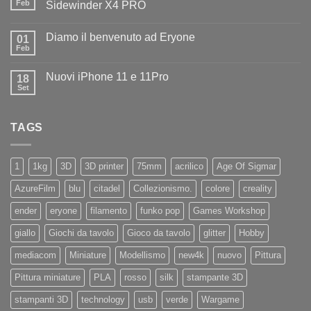
il
Feb
Sidewinder X4 PRO
benvenuto
Nessun
ad
commento
Iliad
Diamo il benvenuto ad Eryone
su
01
Disponibile
Feb
Nessun
in
commento
negozio
su
la
Nuovi iPhone 11 e 11Pro
18
Diamo
nuovissima
il
Set
Artillery
Nessun
benvenuto
Sidewinder
commento
ad
su
X4
Eryone
Nuovi
PRO
TAGS
iPhone
11
e
11Pro
1
1kg
3D
3D printer
75mm
acrilico
Age Of Sigmar
AzureFilm
blu
citadel
Collezionismo.
colore
creality
ender
eryone
filamento
funko pop
Games Workshop
giallo
Giochi da tavolo
Gioco da tavolo
glitter
Hobby
mediacom
Miniature
Modellismo
new4k
nuovo
Pittura
Pittura miniature
PLA
rosso
silk
stampante 3D
stampanti 3D
technology
usb
verde
Wargame