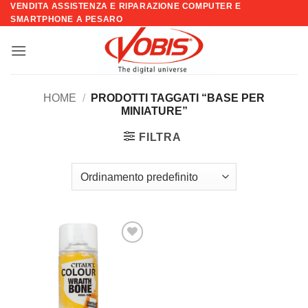
VENDITA ASSISTENZA E RIPARAZIONE COMPUTER E
Salta
SMARTPHONE A PESARO
ai
contenuti
HOME
/
PRODOTTI TAGGATI “BASE PER
MINIATURE”
FILTRA
Aggiungi
alla lista
dei
desideri