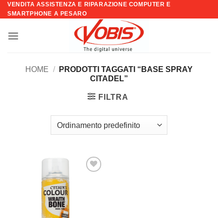
VENDITA ASSISTENZA E RIPARAZIONE COMPUTER E
Salta
SMARTPHONE A PESARO
ai
contenuti
HOME
/
PRODOTTI TAGGATI “BASE SPRAY
CITADEL”
FILTRA
Aggiungi
alla lista
dei
desideri