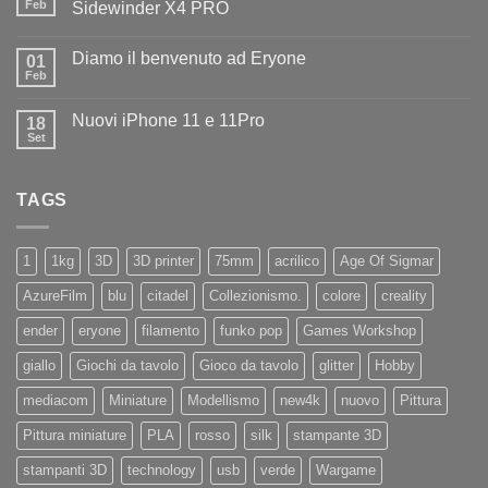
il
Feb
Sidewinder X4 PRO
benvenuto
Nessun
ad
commento
Iliad
Diamo il benvenuto ad Eryone
su
01
Disponibile
Feb
Nessun
in
commento
negozio
su
la
Nuovi iPhone 11 e 11Pro
18
Diamo
nuovissima
il
Set
Artillery
Nessun
benvenuto
Sidewinder
commento
ad
su
X4
Eryone
Nuovi
PRO
TAGS
iPhone
11
e
11Pro
1
1kg
3D
3D printer
75mm
acrilico
Age Of Sigmar
AzureFilm
blu
citadel
Collezionismo.
colore
creality
ender
eryone
filamento
funko pop
Games Workshop
giallo
Giochi da tavolo
Gioco da tavolo
glitter
Hobby
mediacom
Miniature
Modellismo
new4k
nuovo
Pittura
Pittura miniature
PLA
rosso
silk
stampante 3D
stampanti 3D
technology
usb
verde
Wargame