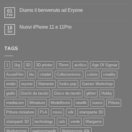
Nessun
ad
commento
Iliad
Diamo il benvenuto ad Eryone
su
01
Disponibile
Feb
Nessun
in
commento
negozio
su
la
Nuovi iPhone 11 e 11Pro
18
Diamo
nuovissima
il
Set
Artillery
Nessun
benvenuto
Sidewinder
commento
ad
su
X4
Eryone
Nuovi
PRO
TAGS
iPhone
11
e
11Pro
1
1kg
3D
3D printer
75mm
acrilico
Age Of Sigmar
AzureFilm
blu
citadel
Collezionismo.
colore
creality
ender
eryone
filamento
funko pop
Games Workshop
giallo
Giochi da tavolo
Gioco da tavolo
glitter
Hobby
mediacom
Miniature
Modellismo
new4k
nuovo
Pittura
Pittura miniature
PLA
rosso
silk
stampante 3D
stampanti 3D
technology
usb
verde
Wargame
Warhammer
warhammer4k
Warhammer 40k