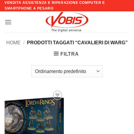
VENDITA ASSISTENZA E RIPARAZIONE COMPUTER E
Salta
SMARTPHONE A PESARO
ai
contenuti
HOME
/
PRODOTTI TAGGATI “CAVALIERI DI WARG”
FILTRA
Aggiungi
alla lista
dei
desideri