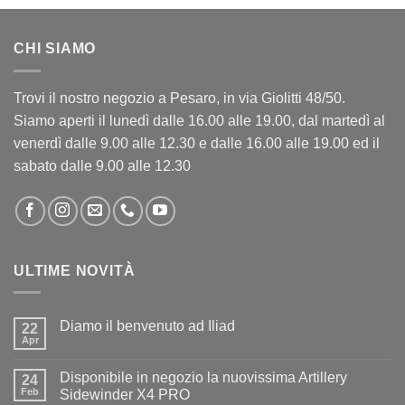
CHI SIAMO
Trovi il nostro negozio a Pesaro, in via Giolitti 48/50.
Siamo aperti il lunedì dalle 16.00 alle 19.00, dal martedì al
venerdì dalle 9.00 alle 12.30 e dalle 16.00 alle 19.00 ed il
sabato dalle 9.00 alle 12.30
ULTIME NOVITÀ
Diamo il benvenuto ad Iliad
22
Apr
Nessun
commento
su
Disponibile in negozio la nuovissima Artillery
24
Diamo
il
Feb
Sidewinder X4 PRO
benvenuto