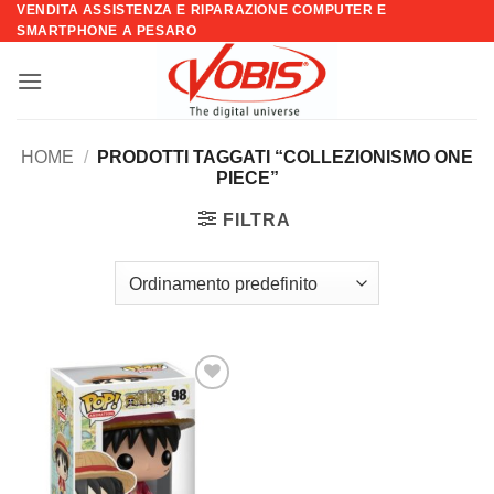
VENDITA ASSISTENZA E RIPARAZIONE COMPUTER E
Salta
SMARTPHONE A PESARO
ai
contenuti
HOME
/
PRODOTTI TAGGATI “COLLEZIONISMO ONE
PIECE”
FILTRA
Aggiungi
alla lista
dei
desideri