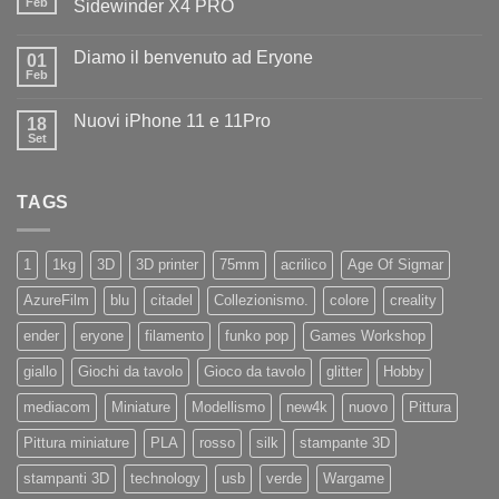
il
Feb
Sidewinder X4 PRO
benvenuto
Nessun
ad
commento
Iliad
Diamo il benvenuto ad Eryone
su
01
Disponibile
Feb
Nessun
in
commento
negozio
su
la
Nuovi iPhone 11 e 11Pro
18
Diamo
nuovissima
il
Set
Artillery
Nessun
benvenuto
Sidewinder
commento
ad
su
X4
Eryone
Nuovi
PRO
TAGS
iPhone
11
e
11Pro
1
1kg
3D
3D printer
75mm
acrilico
Age Of Sigmar
AzureFilm
blu
citadel
Collezionismo.
colore
creality
ender
eryone
filamento
funko pop
Games Workshop
giallo
Giochi da tavolo
Gioco da tavolo
glitter
Hobby
mediacom
Miniature
Modellismo
new4k
nuovo
Pittura
Pittura miniature
PLA
rosso
silk
stampante 3D
stampanti 3D
technology
usb
verde
Wargame