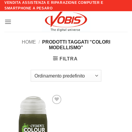
VENDITA ASSISTENZA E RIPARAZIONE COMPUTER E
Salta
SMARTPHONE A PESARO
ai
contenuti
HOME
/
PRODOTTI TAGGATI “COLORI
MODELLISMO”
FILTRA
Aggiungi
alla lista
dei
desideri