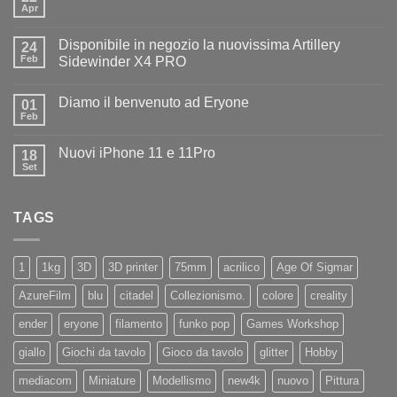
Apr
Nessun
commento
su
Disponibile in negozio la nuovissima Artillery
24
Diamo
il
Feb
Sidewinder X4 PRO
benvenuto
Nessun
ad
commento
Iliad
Diamo il benvenuto ad Eryone
su
01
Disponibile
Feb
Nessun
in
commento
negozio
su
la
Nuovi iPhone 11 e 11Pro
18
Diamo
nuovissima
il
Set
Artillery
Nessun
benvenuto
Sidewinder
commento
ad
su
X4
Eryone
Nuovi
PRO
TAGS
iPhone
11
e
11Pro
1
1kg
3D
3D printer
75mm
acrilico
Age Of Sigmar
AzureFilm
blu
citadel
Collezionismo.
colore
creality
ender
eryone
filamento
funko pop
Games Workshop
giallo
Giochi da tavolo
Gioco da tavolo
glitter
Hobby
mediacom
Miniature
Modellismo
new4k
nuovo
Pittura