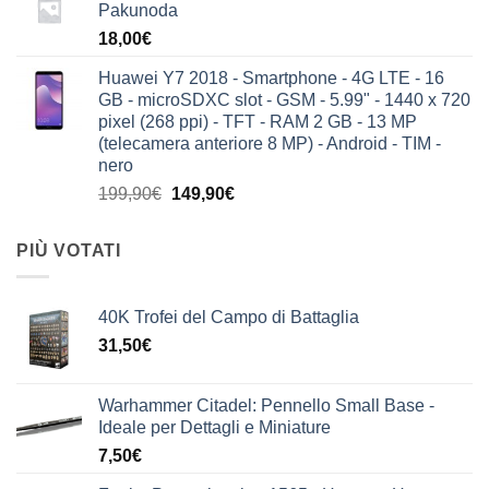
Pakunoda
18,00
€
Huawei Y7 2018 - Smartphone - 4G LTE - 16
GB - microSDXC slot - GSM - 5.99" - 1440 x 720
pixel (268 ppi) - TFT - RAM 2 GB - 13 MP
(telecamera anteriore 8 MP) - Android - TIM -
nero
Il
Il
199,90
€
149,90
€
prezzo
prezzo
originale
attuale
PIÙ VOTATI
era:
è:
199,90€.
149,90€.
40K Trofei del Campo di Battaglia
31,50
€
Warhammer Citadel: Pennello Small Base -
Ideale per Dettagli e Miniature
7,50
€