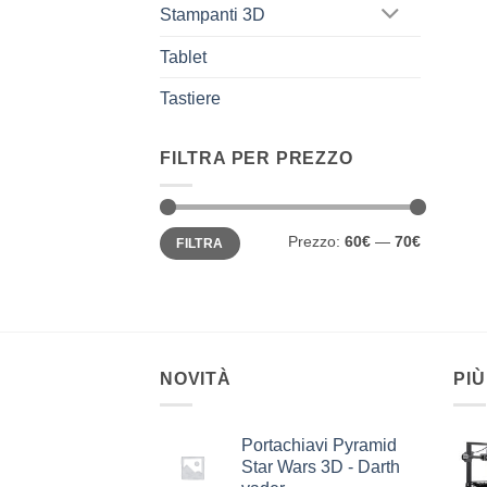
Stampanti 3D
Tablet
Tastiere
FILTRA PER PREZZO
Prezzo
Prezzo
Prezzo:
60€
—
70€
FILTRA
Min
Max
NOVITÀ
PIÙ
Portachiavi Pyramid
Star Wars 3D - Darth