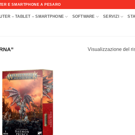
UTER E SMARTPHONE A PESARO
UTER – TABLET – SMARTPHONE
SOFTWARE
SERVIZI
ST
I
RNA”
Visualizzazione del ri
Aggiungi
alla lista
dei
desideri