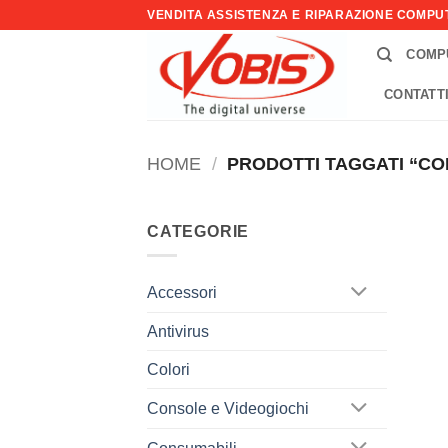
Salta
VENDITA ASSISTENZA E RIPARAZIONE COMP
ai
COMP
contenuti
CONTATT
HOME
/
PRODOTTI TAGGATI “CO
CATEGORIE
Accessori
Antivirus
Colori
Console e Videogiochi