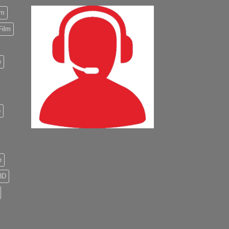
m
Film
e
o
e
3D