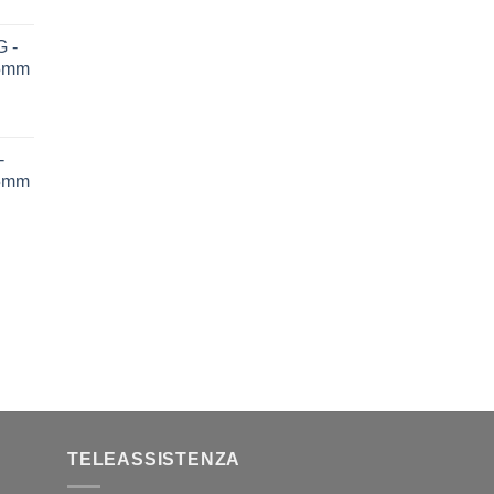
 -
75mm
-
75mm
TELEASSISTENZA