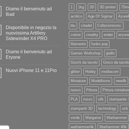
1
1kg
3D
3D printer
75m
Diamo il benvenuto ad
Iliad
acrilico
Age Of Sigmar
Azure
Nessun
commento
blu
citadel
Collezionismo.
Disponibile in negozio la
su
Diamo
nuovissima Artillery
colore
creality
ender
eryon
il
Sidewinder X4 PRO
benvenuto
ad
filamento
funko pop
Nessun
Iliad
commento
Diamo il benvenuto ad
su
Games Workshop
giallo
Disponibile
Eryone
in
Giochi da tavolo
Gioco da tavol
negozio
Nessun
la
commento
Nuovi iPhone 11 e 11Pro
nuovissima
su
glitter
Hobby
mediacom
Artillery
Diamo
Nessun
Sidewinder
il
commento
Miniature
Modellismo
new4k
X4
benvenuto
su
PRO
ad
Nuovi
Eryone
nuovo
Pittura
Pittura miniatur
iPhone
11
e
PLA
rosso
silk
stampante 
11Pro
stampanti 3D
technology
usb
verde
Wargame
Warhammer
warhammer4k
Warhammer 40k