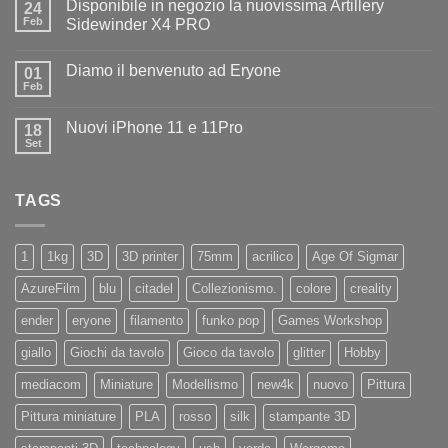
Disponibile in negozio la nuovissima Artillery
24
Diamo
il
Feb
Sidewinder X4 PRO
benvenuto
Nessun
ad
commento
Iliad
Diamo il benvenuto ad Eryone
su
01
Disponibile
Feb
Nessun
in
commento
negozio
su
la
Nuovi iPhone 11 e 11Pro
18
Diamo
nuovissima
il
Set
Artillery
Nessun
benvenuto
Sidewinder
commento
ad
su
X4
Eryone
Nuovi
PRO
TAGS
iPhone
11
e
11Pro
1
1kg
3D
3D printer
75mm
acrilico
Age Of Sigmar
AzureFilm
blu
citadel
Collezionismo.
colore
creality
ender
eryone
filamento
funko pop
Games Workshop
giallo
Giochi da tavolo
Gioco da tavolo
glitter
Hobby
mediacom
Miniature
Modellismo
new4k
nuovo
Pittura
Pittura miniature
PLA
rosso
silk
stampante 3D