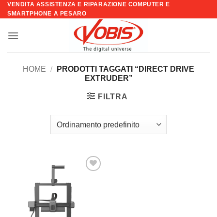
VENDITA ASSISTENZA E RIPARAZIONE COMPUTER E
Salta
SMARTPHONE A PESARO
ai
contenuti
HOME
/
PRODOTTI TAGGATI “DIRECT DRIVE
EXTRUDER”
FILTRA
Aggiungi
alla lista
dei
desideri