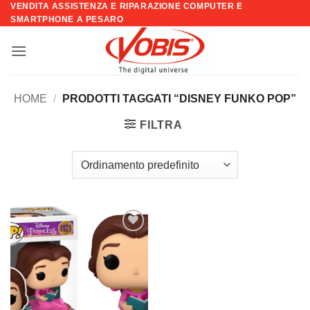
VENDITA ASSISTENZA E RIPARAZIONE COMPUTER E
Salta
SMARTPHONE A PESARO
ai
contenuti
HOME
/
PRODOTTI TAGGATI “DISNEY FUNKO POP”
FILTRA
Aggiungi
alla lista
dei
desideri