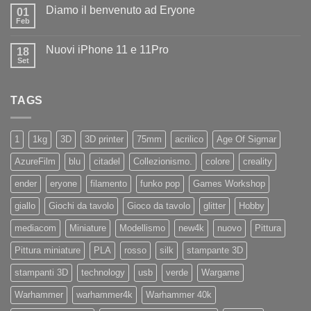
commento
Iliad
Diamo il benvenuto ad Eryone
su
01
Disponibile
Feb
Nessun
in
commento
negozio
su
la
Nuovi iPhone 11 e 11Pro
18
Diamo
nuovissima
il
Set
Artillery
Nessun
benvenuto
Sidewinder
commento
ad
su
X4
Eryone
Nuovi
PRO
TAGS
iPhone
11
e
11Pro
1
1kg
3D
3D printer
75mm
acrilico
Age Of Sigmar
AzureFilm
blu
citadel
Collezionismo.
colore
creality
ender
eryone
filamento
funko pop
Games Workshop
giallo
Giochi da tavolo
Gioco da tavolo
glitter
Hobby
mediacom
Miniature
Modellismo
new4k
nuovo
Pittura
Pittura miniature
PLA
rosso
silk
stampante 3D
stampanti 3D
technology
usb
verde
Wargame
Warhammer
warhammer4k
Warhammer 40k