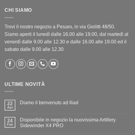
CHI SIAMO
Trovi il nostro negozio a Pesaro, in via Giolitti 48/50.
Siamo aperti il lunedì dalle 16.00 alle 19.00, dal martedì al
venerdì dalle 9.00 alle 12.30 e dalle 16.00 alle 19.00 ed il
sabato dalle 9.00 alle 12.30
ULTIME NOVITÀ
Diamo il benvenuto ad Iliad
22
Apr
Nessun
commento
su
Disponibile in negozio la nuovissima Artillery
24
Diamo
il
Feb
Sidewinder X4 PRO
benvenuto
Nessun
ad