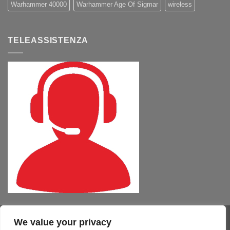
Warhammer 40000
Warhammer Age Of Sigmar
wireless
TELEASSISTENZA
We value your privacy
Visa
PayPal
MasterCard
Cash
CartaSi
American