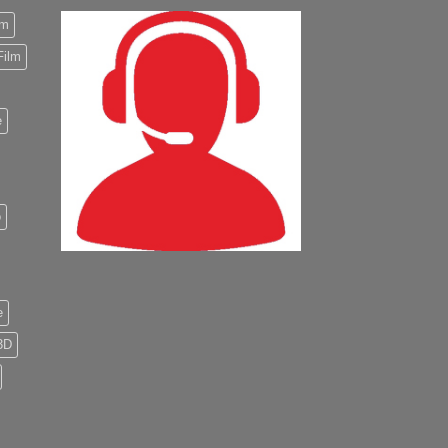
m
Film
e
o
e
3D