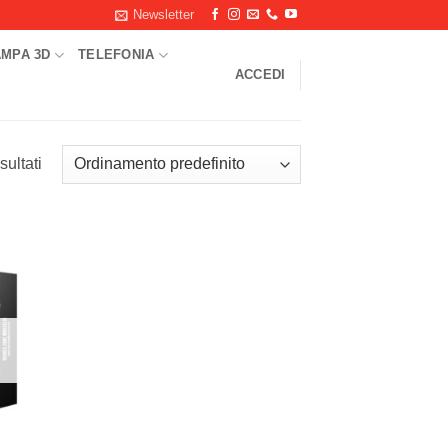
Newsletter
AMPA 3D
TELEFONIA
ACCEDI
sultati
ungi
ista
i
deri