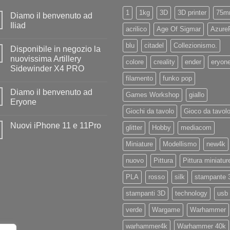
1
1kg
3D
3D printer
75m
Diamo il benvenuto ad
Iliad
acrilico
Age Of Sigmar
Azure
Nessun
commento
blu
citadel
Collezionismo.
Disponibile in negozio la
su
Diamo
nuovissima Artillery
colore
creality
ender
eryon
il
Sidewinder X4 PRO
benvenuto
ad
filamento
funko pop
Nessun
Iliad
commento
Diamo il benvenuto ad
su
Games Workshop
giallo
Disponibile
Eryone
in
Giochi da tavolo
Gioco da tavol
negozio
Nessun
la
commento
Nuovi iPhone 11 e 11Pro
nuovissima
su
glitter
Hobby
mediacom
Artillery
Diamo
Nessun
Sidewinder
il
commento
Miniature
Modellismo
new4k
X4
benvenuto
su
PRO
ad
Nuovi
Eryone
nuovo
Pittura
Pittura miniatur
iPhone
11
e
PLA
rosso
silk
stampante 
11Pro
stampanti 3D
technology
usb
verde
Wargame
Warhammer
warhammer4k
Warhammer 40k