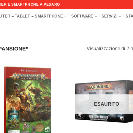
UTER E SMARTPHONE A PESARO
UTER – TABLET – SMARTPHONE
SOFTWARE
SERVIZI
ST
I
PANSIONE”
Visualizzazione di 2 ri
Aggiungi
Aggi
alla lista
alla l
dei
de
desideri
desi
ESAURITO