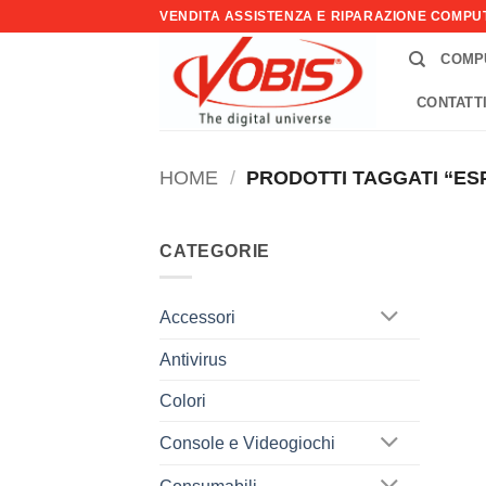
Salta
VENDITA ASSISTENZA E RIPARAZIONE COMP
ai
COMP
contenuti
CONTATT
HOME
/
PRODOTTI TAGGATI “ES
CATEGORIE
Accessori
Antivirus
Colori
Console e Videogiochi