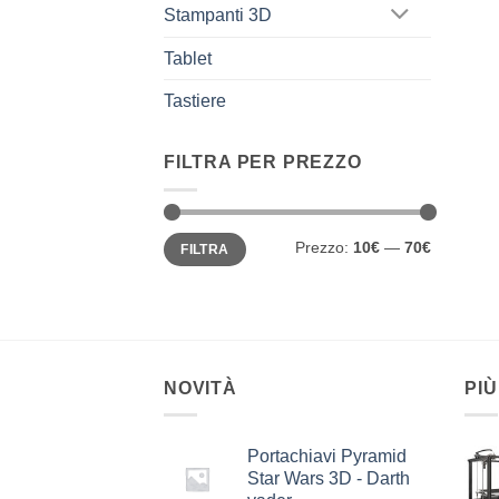
Stampanti 3D
Tablet
Tastiere
FILTRA PER PREZZO
Prezzo
Prezzo
Prezzo:
10€
—
70€
FILTRA
Min
Max
NOVITÀ
PIÙ
Portachiavi Pyramid
Star Wars 3D - Darth