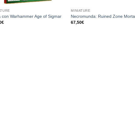
ATURE
MINIATURE
ia con Warhammer Age of Sigmar
Necromunda: Ruined Zone Mortal
0
€
67,50
€