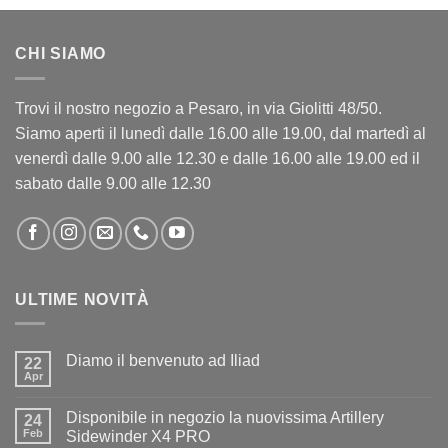
CHI SIAMO
Trovi il nostro negozio a Pesaro, in via Giolitti 48/50.
Siamo aperti il lunedì dalle 16.00 alle 19.00, dal martedì al
venerdì dalle 9.00 alle 12.30 e dalle 16.00 alle 19.00 ed il
sabato dalle 9.00 alle 12.30
ULTIME NOVITÀ
Diamo il benvenuto ad Iliad
22
Apr
Nessun
commento
su
Disponibile in negozio la nuovissima Artillery
24
Diamo
il
Feb
Sidewinder X4 PRO
benvenuto