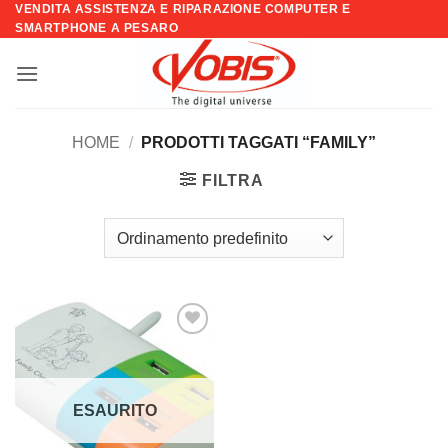
VENDITA ASSISTENZA E RIPARAZIONE COMPUTER E
Salta
SMARTPHONE A PESARO
ai
contenuti
HOME
/
PRODOTTI TAGGATI “FAMILY”
FILTRA
Aggiungi
alla lista
dei
desideri
ESAURITO