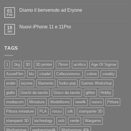
Nessun
ad
commento
Iliad
Diamo il benvenuto ad Eryone
su
01
Disponibile
Feb
Nessun
in
commento
negozio
su
la
Nuovi iPhone 11 e 11Pro
18
Diamo
nuovissima
il
Set
Artillery
Nessun
benvenuto
Sidewinder
commento
ad
su
X4
Eryone
Nuovi
PRO
TAGS
iPhone
11
e
11Pro
1
1kg
3D
3D printer
75mm
acrilico
Age Of Sigmar
AzureFilm
blu
citadel
Collezionismo.
colore
creality
ender
eryone
filamento
funko pop
Games Workshop
giallo
Giochi da tavolo
Gioco da tavolo
glitter
Hobby
mediacom
Miniature
Modellismo
new4k
nuovo
Pittura
Pittura miniature
PLA
rosso
silk
stampante 3D
stampanti 3D
technology
usb
verde
Wargame
Warhammer
warhammer4k
Warhammer 40k