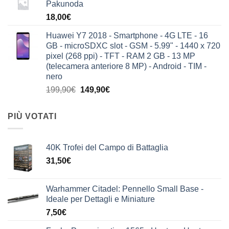
Pakunoda
18,00
€
Huawei Y7 2018 - Smartphone - 4G LTE - 16
GB - microSDXC slot - GSM - 5.99" - 1440 x 720
pixel (268 ppi) - TFT - RAM 2 GB - 13 MP
(telecamera anteriore 8 MP) - Android - TIM -
nero
Il
Il
199,90
€
149,90
€
prezzo
prezzo
originale
attuale
PIÙ VOTATI
era:
è:
199,90€.
149,90€.
40K Trofei del Campo di Battaglia
31,50
€
Warhammer Citadel: Pennello Small Base -
Ideale per Dettagli e Miniature
7,50
€