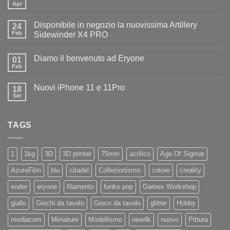
Apr
Nessun
commento
su
Disponibile in negozio la nuovissima Artillery
24
Diamo
il
Feb
Sidewinder X4 PRO
benvenuto
Nessun
ad
commento
Iliad
Diamo il benvenuto ad Eryone
su
01
Disponibile
Feb
Nessun
in
commento
negozio
su
la
Nuovi iPhone 11 e 11Pro
18
Diamo
nuovissima
il
Set
Artillery
Nessun
benvenuto
Sidewinder
commento
ad
su
X4
Eryone
Nuovi
PRO
TAGS
iPhone
11
e
11Pro
1
1kg
3D
3D printer
75mm
acrilico
Age Of Sigmar
AzureFilm
blu
citadel
Collezionismo.
colore
creality
ender
eryone
filamento
funko pop
Games Workshop
giallo
Giochi da tavolo
Gioco da tavolo
glitter
Hobby
mediacom
Miniature
Modellismo
new4k
nuovo
Pittura