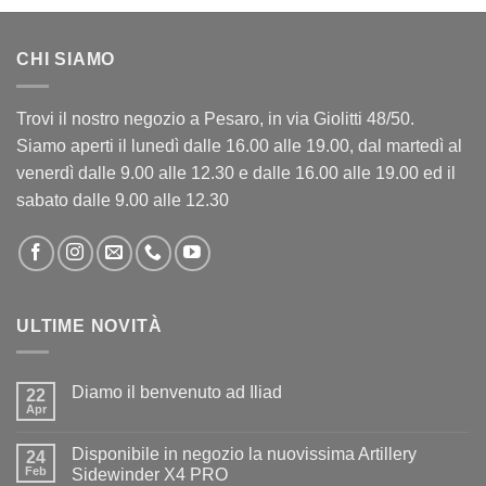
CHI SIAMO
Trovi il nostro negozio a Pesaro, in via Giolitti 48/50.
Siamo aperti il lunedì dalle 16.00 alle 19.00, dal martedì al
venerdì dalle 9.00 alle 12.30 e dalle 16.00 alle 19.00 ed il
sabato dalle 9.00 alle 12.30
ULTIME NOVITÀ
Diamo il benvenuto ad Iliad
22
Apr
Nessun
commento
su
Disponibile in negozio la nuovissima Artillery
24
Diamo
il
Feb
Sidewinder X4 PRO
benvenuto