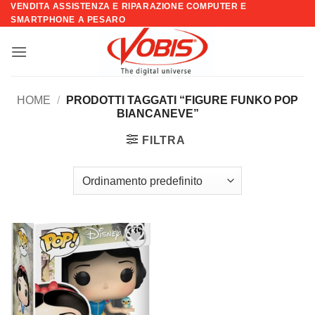
VENDITA ASSISTENZA E RIPARAZIONE COMPUTER E
Salta
SMARTPHONE A PESARO
ai
contenuti
HOME
/
PRODOTTI TAGGATI “FIGURE FUNKO POP
BIANCANEVE”
FILTRA
Aggiungi
alla lista
dei
desideri