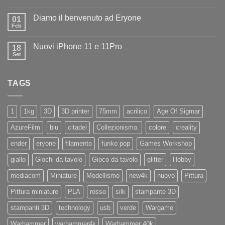
Nessun
ad
commento
Iliad
Diamo il benvenuto ad Eryone
su
01
Disponibile
Feb
Nessun
in
commento
negozio
su
la
Nuovi iPhone 11 e 11Pro
18
Diamo
nuovissima
il
Set
Artillery
Nessun
benvenuto
Sidewinder
commento
ad
su
X4
Eryone
Nuovi
PRO
TAGS
iPhone
11
e
11Pro
1
1kg
3D
3D printer
75mm
acrilico
Age Of Sigmar
AzureFilm
blu
citadel
Collezionismo.
colore
creality
ender
eryone
filamento
funko pop
Games Workshop
giallo
Giochi da tavolo
Gioco da tavolo
glitter
Hobby
mediacom
Miniature
Modellismo
new4k
nuovo
Pittura
Pittura miniature
PLA
rosso
silk
stampante 3D
stampanti 3D
technology
usb
verde
Wargame
Warhammer
warhammer4k
Warhammer 40k