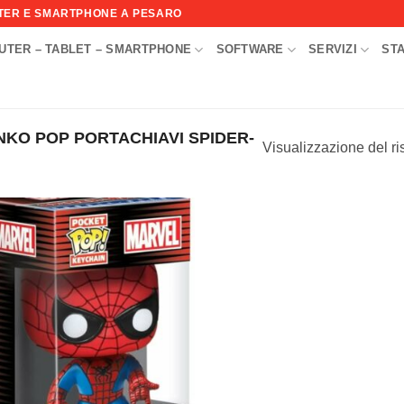
UTER E SMARTPHONE A PESARO
UTER – TABLET – SMARTPHONE
SOFTWARE
SERVIZI
ST
I
NKO POP PORTACHIAVI SPIDER-
Visualizzazione del ri
Aggiungi
alla lista
dei
desideri