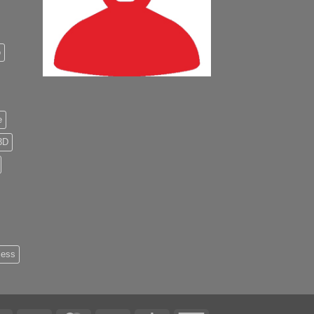
o
e
3D
less