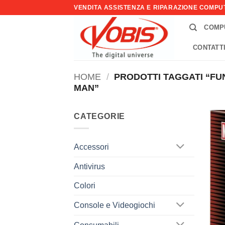
Salta
VENDITA ASSISTENZA E RIPARAZIONE COMP
ai
COMP
contenuti
CONTATT
HOME
/
PRODOTTI TAGGATI “FU
MAN”
CATEGORIE
Accessori
Antivirus
Colori
Console e Videogiochi