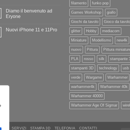
ad
filamento
funko pop
Nessun
Iliad
commento
Diamo il benvenuto ad
su
Games Workshop
giallo
Disponibile
Eryone
in
Giochi da tavolo
Gioco da tavol
negozio
Nessun
la
commento
Nuovi iPhone 11 e 11Pro
nuovissima
su
glitter
Hobby
mediacom
Artillery
Diamo
Nessun
Sidewinder
il
commento
Miniature
Modellismo
new4k
X4
benvenuto
su
PRO
ad
Nuovi
Eryone
nuovo
Pittura
Pittura miniatur
iPhone
11
e
PLA
rosso
silk
stampante 
11Pro
stampanti 3D
technology
usb
verde
Wargame
Warhammer
warhammer4k
Warhammer 40k
Warhammer 40000
e
Warhammer Age Of Sigmar
wire
ARE
SERVIZI
STAMPA 3D
TELEFONIA
CONTATTI