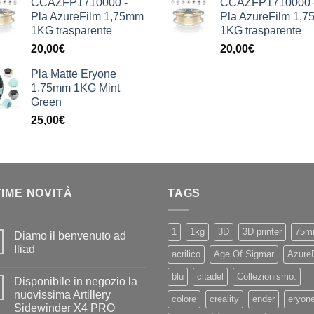
CCAZFP1710000 -
CCAZFP1710000 
Pla AzureFilm 1,75mm
Pla AzureFilm 1,
1KG trasparente
1KG trasparente
20,00
€
20,00
€
Pla Matte Eryone
1,75mm 1KG Mint
Green
25,00
€
TIME NOVITÀ
TAGS
1
1kg
3D
3D printer
75m
Diamo il benvenuto ad
Iliad
acrilico
Age Of Sigmar
Azure
Nessun
commento
blu
citadel
Collezionismo.
Disponibile in negozio la
su
Diamo
nuovissima Artillery
colore
creality
ender
eryon
il
Sidewinder X4 PRO
benvenuto