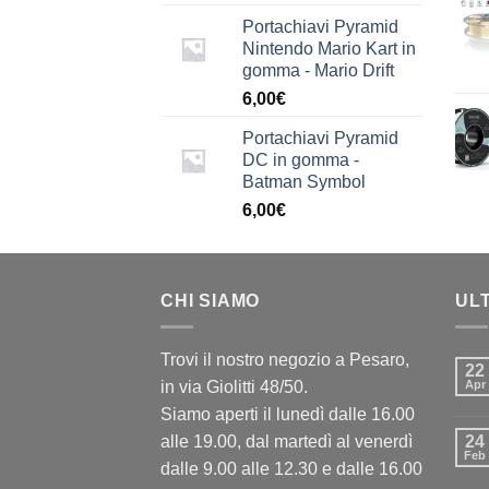
Portachiavi Pyramid
Nintendo Mario Kart in
gomma - Mario Drift
6,00
€
Portachiavi Pyramid
DC in gomma -
Batman Symbol
6,00
€
CHI SIAMO
UL
Trovi il nostro negozio a Pesaro,
22
in via Giolitti 48/50.
Apr
Siamo aperti il lunedì dalle 16.00
alle 19.00, dal martedì al venerdì
24
Feb
dalle 9.00 alle 12.30 e dalle 16.00