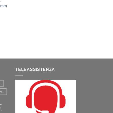
-
75mm
TELEASSISTENZA
m
Film
e