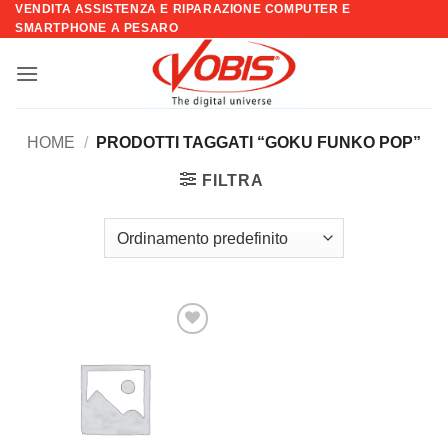
VENDITA ASSISTENZA E RIPARAZIONE COMPUTER E
Salta
SMARTPHONE A PESARO
ai
contenuti
HOME
/
PRODOTTI TAGGATI “GOKU FUNKO POP”
FILTRA
Aggiungi
alla lista
dei
desideri