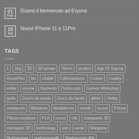
Nessun
ad
commento
Iliad
Diamo il benvenuto ad Eryone
su
01
Disponibile
Feb
Nessun
in
commento
negozio
su
la
Nuovi iPhone 11 e 11Pro
18
Diamo
nuovissima
il
Set
Artillery
Nessun
benvenuto
Sidewinder
commento
ad
su
X4
Eryone
Nuovi
PRO
TAGS
iPhone
11
e
11Pro
1
1kg
3D
3D printer
75mm
acrilico
Age Of Sigmar
AzureFilm
blu
citadel
Collezionismo.
colore
creality
ender
eryone
filamento
funko pop
Games Workshop
giallo
Giochi da tavolo
Gioco da tavolo
glitter
Hobby
mediacom
Miniature
Modellismo
new4k
nuovo
Pittura
Pittura miniature
PLA
rosso
silk
stampante 3D
stampanti 3D
technology
usb
verde
Wargame
Warhammer
warhammer4k
Warhammer 40k