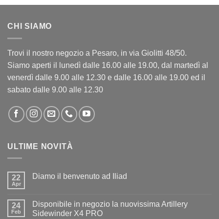
CHI SIAMO
Trovi il nostro negozio a Pesaro, in via Giolitti 48/50.
Siamo aperti il lunedì dalle 16.00 alle 19.00, dal martedì al
venerdì dalle 9.00 alle 12.30 e dalle 16.00 alle 19.00 ed il
sabato dalle 9.00 alle 12.30
ULTIME NOVITÀ
Diamo il benvenuto ad Iliad
22
Apr
Nessun
commento
su
Disponibile in negozio la nuovissima Artillery
24
Diamo
il
Feb
Sidewinder X4 PRO
benvenuto