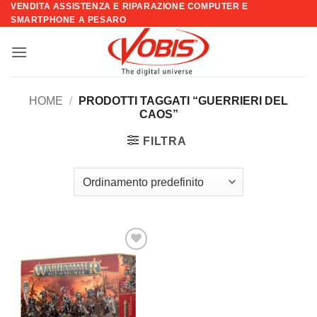
VENDITA ASSISTENZA E RIPARAZIONE COMPUTER E
Salta
SMARTPHONE A PESARO
ai
contenuti
HOME
/
PRODOTTI TAGGATI “GUERRIERI DEL
CAOS”
FILTRA
Aggiungi
alla lista
dei
desideri