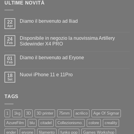
ULTIME NOVITÀ
Diamo il benvenuto ad Iliad
22
Apr
Nessun
commento
su
Disponibile in negozio la nuovissima Artillery
24
Diamo
il
Feb
Sidewinder X4 PRO
benvenuto
Nessun
ad
commento
Iliad
Diamo il benvenuto ad Eryone
su
01
Disponibile
Feb
Nessun
in
commento
negozio
su
la
Nuovi iPhone 11 e 11Pro
18
Diamo
nuovissima
il
Set
Artillery
Nessun
benvenuto
Sidewinder
commento
ad
su
X4
Eryone
Nuovi
PRO
TAGS
iPhone
11
e
11Pro
1
1kg
3D
3D printer
75mm
acrilico
Age Of Sigmar
AzureFilm
blu
citadel
Collezionismo.
colore
creality
ender
eryone
filamento
funko pop
Games Workshop