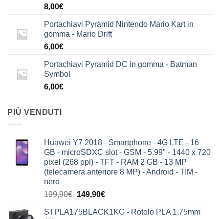
8,00
€
Portachiavi Pyramid Nintendo Mario Kart in
gomma - Mario Drift
6,00
€
Portachiavi Pyramid DC in gomma - Batman
Symbol
6,00
€
PIÙ VENDUTI
Huawei Y7 2018 - Smartphone - 4G LTE - 16
GB - microSDXC slot - GSM - 5.99" - 1440 x 720
pixel (268 ppi) - TFT - RAM 2 GB - 13 MP
(telecamera anteriore 8 MP) - Android - TIM -
nero
Il
Il
199,90
€
149,90
€
prezzo
prezzo
STPLA175BLACK1KG - Rotolo PLA 1,75mm
originale
attuale