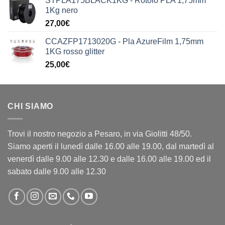
STPLA175BLACK1KG - Rotolo PLA 1,75mm
originale
attuale
1Kg nero
era:
è:
27,00
€
199,90€.
149,90€.
CCAZFP1713020G - Pla AzureFilm 1,75mm
1KG rosso glitter
25,00
€
CHI SIAMO
Trovi il nostro negozio a Pesaro, in via Giolitti 48/50.
Siamo aperti il lunedì dalle 16.00 alle 19.00, dal martedì al
venerdì dalle 9.00 alle 12.30 e dalle 16.00 alle 19.00 ed il
sabato dalle 9.00 alle 12.30