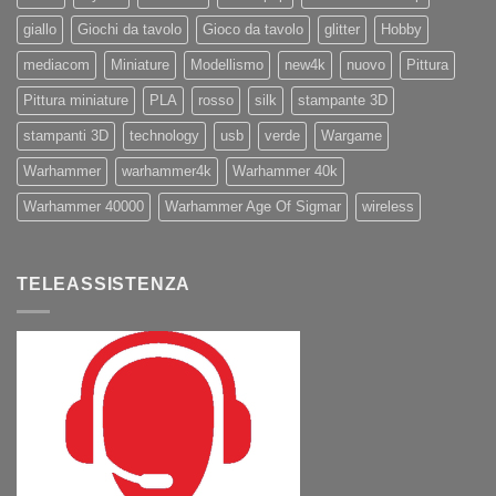
giallo
Giochi da tavolo
Gioco da tavolo
glitter
Hobby
mediacom
Miniature
Modellismo
new4k
nuovo
Pittura
Pittura miniature
PLA
rosso
silk
stampante 3D
stampanti 3D
technology
usb
verde
Wargame
Warhammer
warhammer4k
Warhammer 40k
Warhammer 40000
Warhammer Age Of Sigmar
wireless
TELEASSISTENZA