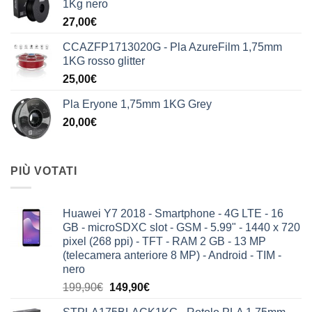
1Kg nero
era:
è:
27,00
€
199,90€.
149,90€.
CCAZFP1713020G - Pla AzureFilm 1,75mm
1KG rosso glitter
25,00
€
Pla Eryone 1,75mm 1KG Grey
20,00
€
PIÙ VOTATI
Huawei Y7 2018 - Smartphone - 4G LTE - 16
GB - microSDXC slot - GSM - 5.99" - 1440 x 720
pixel (268 ppi) - TFT - RAM 2 GB - 13 MP
(telecamera anteriore 8 MP) - Android - TIM -
nero
Il
Il
199,90
€
149,90
€
prezzo
prezzo