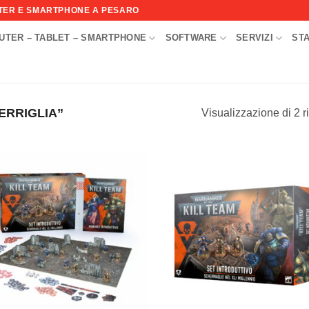
UTER E SMARTPHONE A PESARO
UTER – TABLET – SMARTPHONE
SOFTWARE
SERVIZI
ST
I
ERRIGLIA”
Visualizzazione di 2 ri
Aggiungi
Aggi
alla lista
alla l
dei
de
desideri
desi