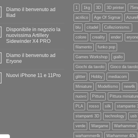
1
1kg
3D
3D printer
75m
Diamo il benvenuto ad
Iliad
acrilico
Age Of Sigmar
Azure
Nessun
commento
blu
citadel
Collezionismo.
Disponibile in negozio la
su
Diamo
nuovissima Artillery
colore
creality
ender
eryon
il
Sidewinder X4 PRO
benvenuto
ad
filamento
funko pop
Nessun
Iliad
commento
Diamo il benvenuto ad
su
Games Workshop
giallo
Disponibile
Eryone
in
Giochi da tavolo
Gioco da tavol
negozio
Nessun
la
commento
Nuovi iPhone 11 e 11Pro
nuovissima
su
glitter
Hobby
mediacom
Artillery
Diamo
Nessun
Sidewinder
il
commento
Miniature
Modellismo
new4k
X4
benvenuto
su
PRO
ad
Nuovi
Eryone
nuovo
Pittura
Pittura miniatur
iPhone
11
e
PLA
rosso
silk
stampante 
11Pro
stampanti 3D
technology
usb
verde
Wargame
Warhammer
warhammer4k
Warhammer 40k