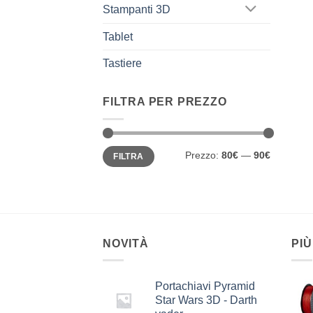
Stampanti 3D
Tablet
Tastiere
FILTRA PER PREZZO
Prezzo
Prezzo
Prezzo:
80€
—
90€
FILTRA
Min
Max
NOVITÀ
PIÙ
Portachiavi Pyramid
Star Wars 3D - Darth