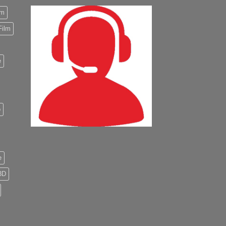
m
Film
e
o
e
3D