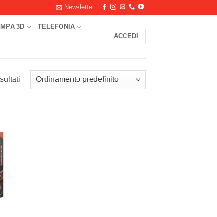
Newsletter
AMPA 3D
TELEFONIA
ACCEDI
sultati
ungi
ista
i
deri