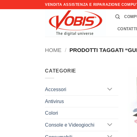
Salta
VENDITA ASSISTENZA E RIPARAZIONE COMP
ai
COMP
contenuti
CONTATT
HOME
/
PRODOTTI TAGGATI “GU
CATEGORIE
Accessori
Antivirus
Colori
Console e Videogiochi