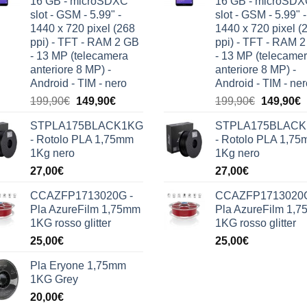
16 GB - microSDXC
16 GB - microSD
slot - GSM - 5.99" -
slot - GSM - 5.99" -
1440 x 720 pixel (268
1440 x 720 pixel (
ppi) - TFT - RAM 2 GB
ppi) - TFT - RAM 
- 13 MP (telecamera
- 13 MP (telecame
anteriore 8 MP) -
anteriore 8 MP) -
Android - TIM - nero
Android - TIM - ner
Il
Il
Il
Il
199,90
€
149,90
€
199,90
€
149,90
€
prezzo
prezzo
prezzo
p
STPLA175BLACK1KG
STPLA175BLAC
originale
attuale
originale
a
- Rotolo PLA 1,75mm
- Rotolo PLA 1,7
era:
è:
era:
è
1Kg nero
1Kg nero
199,90€.
149,90€.
199,90€.
1
27,00
€
27,00
€
CCAZFP1713020G -
CCAZFP1713020G
Pla AzureFilm 1,75mm
Pla AzureFilm 1,
1KG rosso glitter
1KG rosso glitter
25,00
€
25,00
€
Pla Eryone 1,75mm
1KG Grey
20,00
€