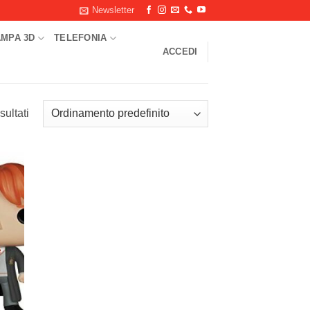
Newsletter
AMPA 3D
TELEFONIA
ACCEDI
sultati
ungi
ista
i
deri