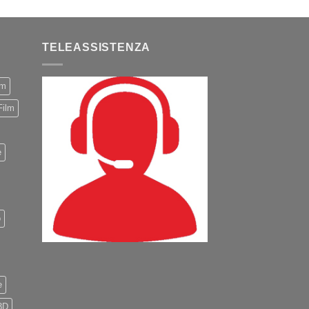
TELEASSISTENZA
m
Film
e
o
e
3D