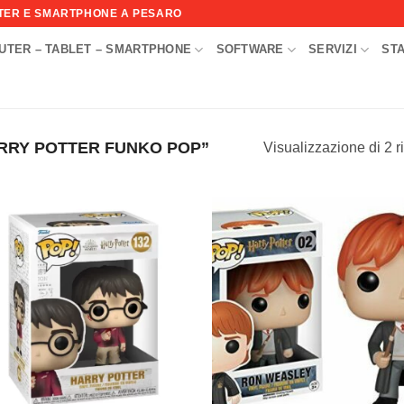
UTER E SMARTPHONE A PESARO
UTER – TABLET – SMARTPHONE
SOFTWARE
SERVIZI
ST
I
RRY POTTER FUNKO POP”
Visualizzazione di 2 ri
Aggiungi
Aggi
alla lista
alla l
dei
de
desideri
desi