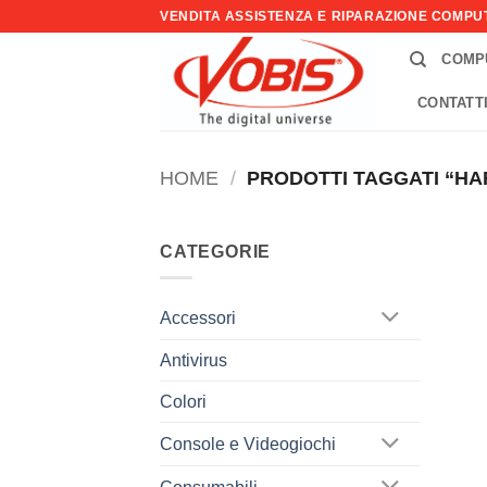
Salta
VENDITA ASSISTENZA E RIPARAZIONE COMP
ai
COMP
contenuti
CONTATT
HOME
/
PRODOTTI TAGGATI “HA
CATEGORIE
Accessori
Antivirus
Colori
Console e Videogiochi