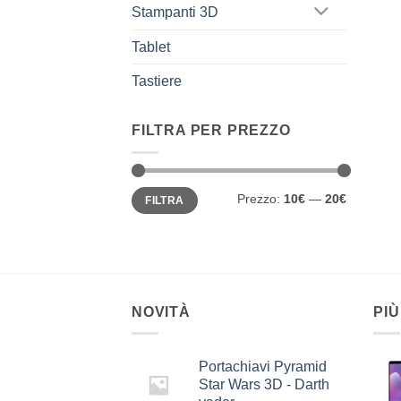
Stampanti 3D
Tablet
Tastiere
FILTRA PER PREZZO
Prezzo
Prezzo
Prezzo:
10€
—
20€
FILTRA
Min
Max
NOVITÀ
PIÙ
Portachiavi Pyramid
Star Wars 3D - Darth