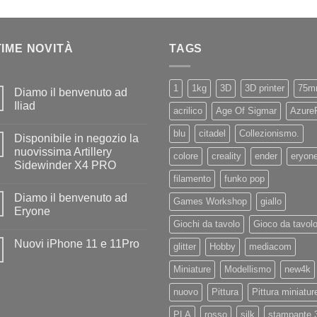
TIME NOVITÀ
TAGS
1
1kg
3D
3D printer
75m
Diamo il benvenuto ad
Iliad
acrilico
Age Of Sigmar
Azure
Nessun
commento
blu
citadel
Collezionismo.
Disponibile in negozio la
su
Diamo
nuovissima Artillery
colore
creality
ender
eryon
il
Sidewinder X4 PRO
benvenuto
ad
filamento
funko pop
Nessun
Iliad
commento
Diamo il benvenuto ad
su
Games Workshop
giallo
Disponibile
Eryone
in
Giochi da tavolo
Gioco da tavol
negozio
Nessun
la
commento
Nuovi iPhone 11 e 11Pro
nuovissima
su
glitter
Hobby
mediacom
Artillery
Diamo
Nessun
Sidewinder
il
commento
Miniature
Modellismo
new4k
X4
benvenuto
su
PRO
ad
Nuovi
Eryone
nuovo
Pittura
Pittura miniatur
iPhone
11
e
PLA
rosso
silk
stampante 