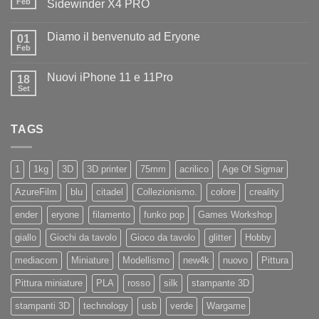
il
Feb
Sidewinder X4 PRO
benvenuto
Nessun
ad
commento
Iliad
Diamo il benvenuto ad Eryone
su
01
Disponibile
Feb
Nessun
in
commento
negozio
su
la
Nuovi iPhone 11 e 11Pro
18
Diamo
nuovissima
il
Set
Artillery
Nessun
benvenuto
Sidewinder
commento
ad
su
X4
Eryone
Nuovi
PRO
TAGS
iPhone
11
e
11Pro
1
1kg
3D
3D printer
75mm
acrilico
Age Of Sigmar
AzureFilm
blu
citadel
Collezionismo.
colore
creality
ender
eryone
filamento
funko pop
Games Workshop
giallo
Giochi da tavolo
Gioco da tavolo
glitter
Hobby
mediacom
Miniature
Modellismo
new4k
nuovo
Pittura
Pittura miniature
PLA
rosso
silk
stampante 3D
stampanti 3D
technology
usb
verde
Wargame