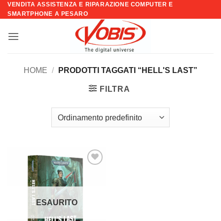
VENDITA ASSISTENZA E RIPARAZIONE COMPUTER E
Salta
SMARTPHONE A PESARO
ai
contenuti
HOME
/
PRODOTTI TAGGATI “HELL'S LAST”
FILTRA
Aggiungi
alla lista
dei
desideri
ESAURITO