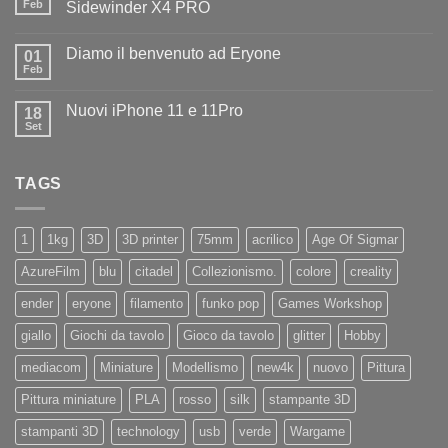
il
Feb
Sidewinder X4 PRO
benvenuto
Nessun
ad
commento
Iliad
Diamo il benvenuto ad Eryone
su
01
Disponibile
Feb
Nessun
in
commento
negozio
su
la
Nuovi iPhone 11 e 11Pro
18
Diamo
nuovissima
il
Set
Artillery
Nessun
benvenuto
Sidewinder
commento
ad
su
X4
Eryone
Nuovi
PRO
TAGS
iPhone
11
e
11Pro
1
1kg
3D
3D printer
75mm
acrilico
Age Of Sigmar
AzureFilm
blu
citadel
Collezionismo.
colore
creality
ender
eryone
filamento
funko pop
Games Workshop
giallo
Giochi da tavolo
Gioco da tavolo
glitter
Hobby
mediacom
Miniature
Modellismo
new4k
nuovo
Pittura
Pittura miniature
PLA
rosso
silk
stampante 3D
stampanti 3D
technology
usb
verde
Wargame