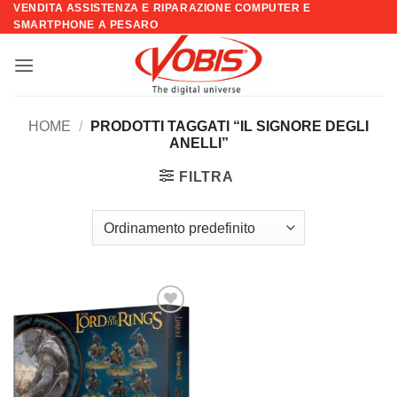
VENDITA ASSISTENZA E RIPARAZIONE COMPUTER E
Salta
SMARTPHONE A PESARO
ai
contenuti
HOME
/
PRODOTTI TAGGATI “IL SIGNORE DEGLI
ANELLI”
FILTRA
Aggiungi
alla lista
dei
desideri