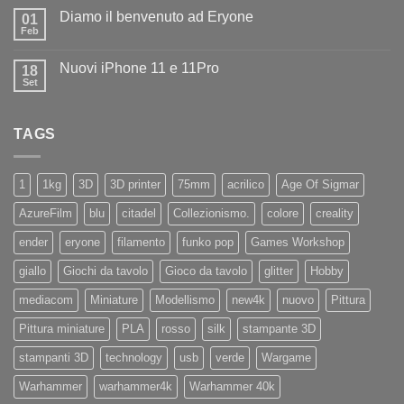
commento
Iliad
Diamo il benvenuto ad Eryone
su
01
Disponibile
Feb
Nessun
in
commento
negozio
su
la
Nuovi iPhone 11 e 11Pro
18
Diamo
nuovissima
il
Set
Artillery
Nessun
benvenuto
Sidewinder
commento
ad
su
X4
Eryone
Nuovi
PRO
TAGS
iPhone
11
e
11Pro
1
1kg
3D
3D printer
75mm
acrilico
Age Of Sigmar
AzureFilm
blu
citadel
Collezionismo.
colore
creality
ender
eryone
filamento
funko pop
Games Workshop
giallo
Giochi da tavolo
Gioco da tavolo
glitter
Hobby
mediacom
Miniature
Modellismo
new4k
nuovo
Pittura
Pittura miniature
PLA
rosso
silk
stampante 3D
stampanti 3D
technology
usb
verde
Wargame
Warhammer
warhammer4k
Warhammer 40k