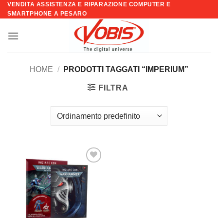
VENDITA ASSISTENZA E RIPARAZIONE COMPUTER E
Salta
SMARTPHONE A PESARO
ai
contenuti
HOME
/
PRODOTTI TAGGATI “IMPERIUM”
FILTRA
Aggiungi
alla lista
dei
desideri