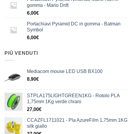
gomma - Mario Drift
6,00
€
Portachiavi Pyramid DC in gomma - Batman
Symbol
6,00
€
PIÙ VENDUTI
Mediacom mouse LED USB BX100
8,90
€
STPLA175LIGHTGREEN1KG - Rotolo PLA
1,75mm 1Kg verde chiaro
27,00
€
CCAZFL1711021 - Pla AzureFilm 1,75mm 1KG
silk giallo
27,00
€