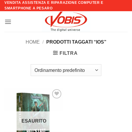
VENDITA ASSISTENZA E RIPARAZIONE COMPUTER E
Salta
SMARTPHONE A PESARO
ai
contenuti
HOME
/
PRODOTTI TAGGATI “IOS”
FILTRA
Aggiungi
alla lista
dei
desideri
ESAURITO