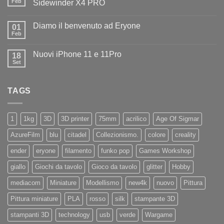
il
Feb
Sidewinder X4 PRO
benvenuto
Nessun
ad
commento
Iliad
Diamo il benvenuto ad Eryone
su
01
Disponibile
Feb
Nessun
in
commento
negozio
su
la
Nuovi iPhone 11 e 11Pro
18
Diamo
nuovissima
il
Set
Artillery
Nessun
benvenuto
Sidewinder
commento
ad
su
X4
Eryone
Nuovi
PRO
TAGS
iPhone
11
e
11Pro
1
1kg
3D
3D printer
75mm
acrilico
Age Of Sigmar
AzureFilm
blu
citadel
Collezionismo.
colore
creality
ender
eryone
filamento
funko pop
Games Workshop
giallo
Giochi da tavolo
Gioco da tavolo
glitter
Hobby
mediacom
Miniature
Modellismo
new4k
nuovo
Pittura
Pittura miniature
PLA
rosso
silk
stampante 3D
stampanti 3D
technology
usb
verde
Wargame