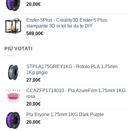
20,00
€
Ender-5Plus - Creality3D Ender-5 Plus,
stampante 3D in kit fai da te DIY
589,00
€
PIÙ VOTATI
STPLA175GREY1KG - Rotolo PLA 1,75mm
1Kg grigio
27,00
€
CCAZFP1714010 - Pla AzureFilm 1,75mm 1KG
rosa
20,00
€
Pla Eryone 1,75mm 1KG Dark Purple
20,00
€