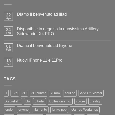
Diamo il benvenuto ad Iliad
22
Apr
Nessun
commento
su
Disponibile in negozio la nuovissima Artillery
24
Diamo
il
Feb
Sidewinder X4 PRO
benvenuto
Nessun
ad
commento
Iliad
Diamo il benvenuto ad Eryone
su
01
Disponibile
Feb
Nessun
in
commento
negozio
su
la
Nuovi iPhone 11 e 11Pro
18
Diamo
nuovissima
il
Set
Artillery
Nessun
benvenuto
Sidewinder
commento
ad
su
X4
Eryone
Nuovi
PRO
TAGS
iPhone
11
e
11Pro
1
1kg
3D
3D printer
75mm
acrilico
Age Of Sigmar
AzureFilm
blu
citadel
Collezionismo.
colore
creality
ender
eryone
filamento
funko pop
Games Workshop