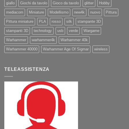
giallo
Giochi da tavolo
Gioco da tavolo
glitter
Hobby
mediacom
Miniature
Modellismo
new4k
nuovo
Pittura
Pittura miniature
PLA
rosso
silk
stampante 3D
stampanti 3D
technology
usb
verde
Wargame
Warhammer
warhammer4k
Warhammer 40k
Warhammer 40000
Warhammer Age Of Sigmar
wireless
TELEASSISTENZA