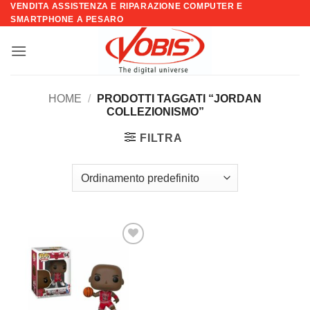
VENDITA ASSISTENZA E RIPARAZIONE COMPUTER E
Salta
SMARTPHONE A PESARO
ai
contenuti
HOME
/
PRODOTTI TAGGATI “JORDAN
COLLEZIONISMO”
FILTRA
Aggiungi
alla lista
dei
desideri