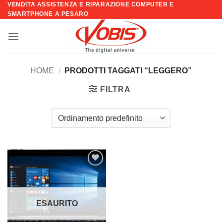
VENDITA ASSISTENZA E RIPARAZIONE COMPUTER E
Salta
SMARTPHONE A PESARO
ai
contenuti
HOME
/
PRODOTTI TAGGATI “LEGGERO”
FILTRA
Aggiungi
alla lista
dei
desideri
ESAURITO