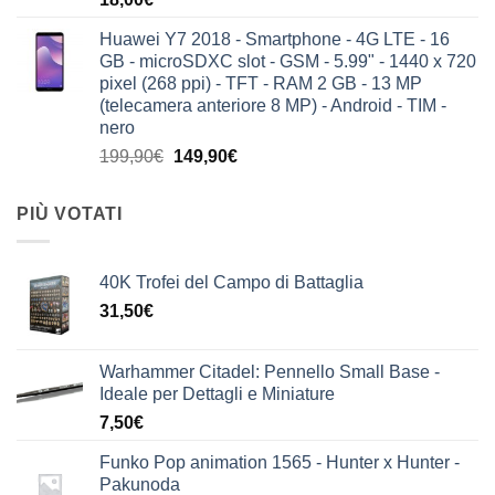
Huawei Y7 2018 - Smartphone - 4G LTE - 16
GB - microSDXC slot - GSM - 5.99" - 1440 x 720
pixel (268 ppi) - TFT - RAM 2 GB - 13 MP
(telecamera anteriore 8 MP) - Android - TIM -
nero
Il
Il
199,90
€
149,90
€
prezzo
prezzo
originale
attuale
PIÙ VOTATI
era:
è:
199,90€.
149,90€.
40K Trofei del Campo di Battaglia
31,50
€
Warhammer Citadel: Pennello Small Base -
Ideale per Dettagli e Miniature
7,50
€
Funko Pop animation 1565 - Hunter x Hunter -
Pakunoda