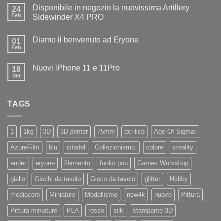
su
Disponibile in negozio la nuovissima Artillery
24
Diamo
il
Feb
Sidewinder X4 PRO
benvenuto
Nessun
ad
commento
Iliad
Diamo il benvenuto ad Eryone
su
01
Disponibile
Feb
Nessun
in
commento
negozio
su
la
Nuovi iPhone 11 e 11Pro
18
Diamo
nuovissima
il
Set
Artillery
Nessun
benvenuto
Sidewinder
commento
ad
su
X4
Eryone
Nuovi
PRO
TAGS
iPhone
11
e
11Pro
1
1kg
3D
3D printer
75mm
acrilico
Age Of Sigmar
AzureFilm
blu
citadel
Collezionismo.
colore
creality
ender
eryone
filamento
funko pop
Games Workshop
giallo
Giochi da tavolo
Gioco da tavolo
glitter
Hobby
mediacom
Miniature
Modellismo
new4k
nuovo
Pittura
Pittura miniature
PLA
rosso
silk
stampante 3D