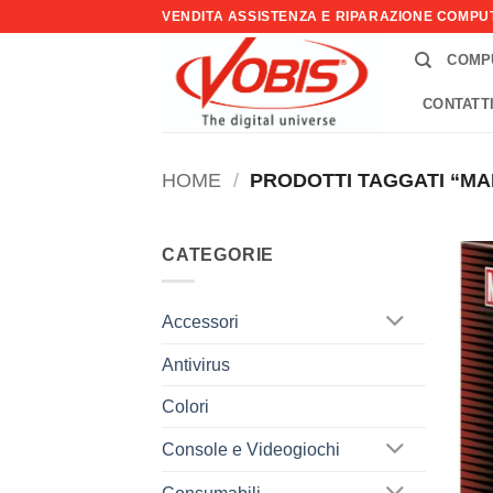
Salta
VENDITA ASSISTENZA E RIPARAZIONE COMP
ai
COMP
contenuti
CONTATT
HOME
/
PRODOTTI TAGGATI “MA
CATEGORIE
Accessori
Antivirus
Colori
Console e Videogiochi