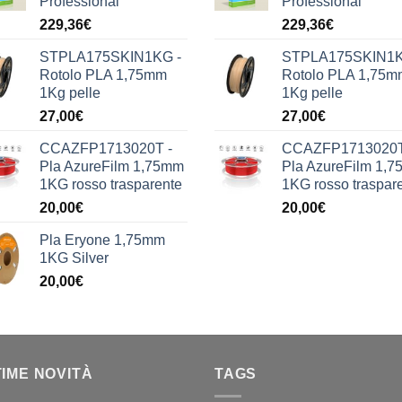
Professional
Professional
229,36
€
229,36
€
STPLA175SKIN1KG -
STPLA175SKIN1K
Rotolo PLA 1,75mm
Rotolo PLA 1,75m
1Kg pelle
1Kg pelle
27,00
€
27,00
€
CCAZFP1713020T -
CCAZFP1713020T
Pla AzureFilm 1,75mm
Pla AzureFilm 1,
1KG rosso trasparente
1KG rosso traspar
20,00
€
20,00
€
Pla Eryone 1,75mm
1KG Silver
20,00
€
TIME NOVITÀ
TAGS