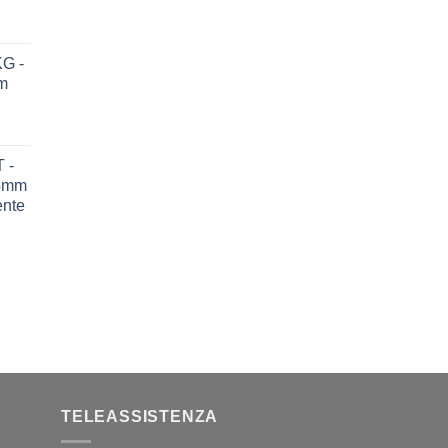
G -
m
 -
75mm
ente
TELEASSISTENZA