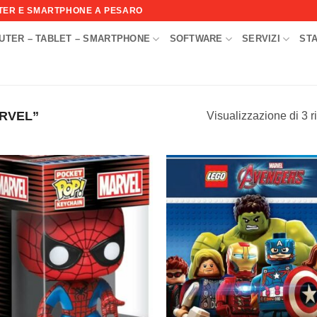
UTER E SMARTPHONE A PESARO
UTER – TABLET – SMARTPHONE
SOFTWARE
SERVIZI
ST
I
RVEL”
Visualizzazione di 3 ri
Aggiungi
Aggi
alla lista
alla l
dei
de
desideri
desi