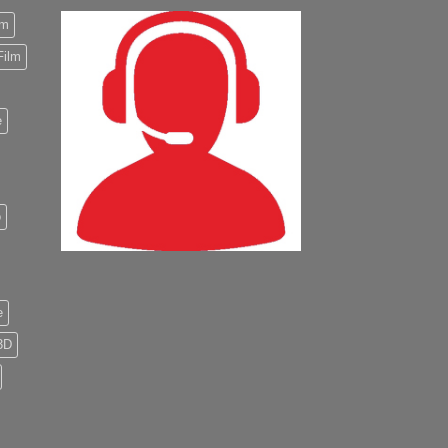
m
Film
e
o
e
3D