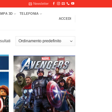
Newsletter
AMPA 3D
TELEFONIA
ACCEDI
sultati
ungi
Aggiungi
ista
alla lista
i
dei
deri
desideri