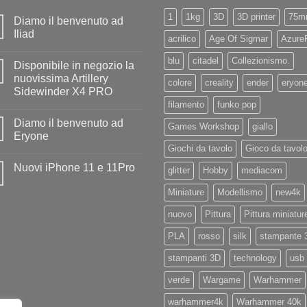
1
1kg
3D
3D printer
75m
Diamo il benvenuto ad
Iliad
acrilico
Age Of Sigmar
Azure
Nessun
commento
blu
citadel
Collezionismo.
Disponibile in negozio la
su
Diamo
nuovissima Artillery
colore
creality
ender
eryon
il
Sidewinder X4 PRO
benvenuto
ad
filamento
funko pop
Nessun
Iliad
commento
Diamo il benvenuto ad
su
Games Workshop
giallo
Disponibile
Eryone
in
Giochi da tavolo
Gioco da tavol
negozio
Nessun
la
commento
Nuovi iPhone 11 e 11Pro
nuovissima
su
glitter
Hobby
mediacom
Artillery
Diamo
Nessun
Sidewinder
il
commento
Miniature
Modellismo
new4k
X4
benvenuto
su
PRO
ad
Nuovi
Eryone
nuovo
Pittura
Pittura miniatur
iPhone
11
e
PLA
rosso
silk
stampante 
11Pro
stampanti 3D
technology
usb
verde
Wargame
Warhammer
warhammer4k
Warhammer 40k