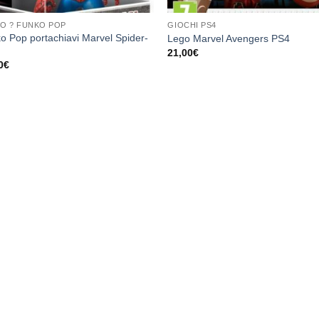
O ? FUNKO POP
GIOCHI PS4
o Pop portachiavi Marvel Spider-
Lego Marvel Avengers PS4
21,00
€
0
€