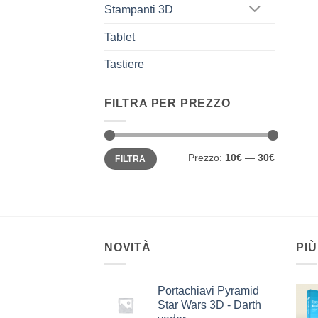
Stampanti 3D
Tablet
Tastiere
FILTRA PER PREZZO
Prezzo
Prezzo
Prezzo:
10€
—
30€
FILTRA
Min
Max
NOVITÀ
PIÙ
Portachiavi Pyramid
Star Wars 3D - Darth