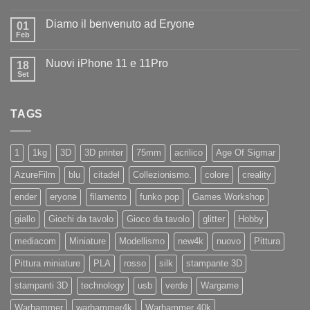
Nessun
ad
commento
Iliad
Diamo il benvenuto ad Eryone
su
01
Disponibile
Feb
Nessun
in
commento
negozio
su
la
Nuovi iPhone 11 e 11Pro
18
Diamo
nuovissima
il
Set
Artillery
Nessun
benvenuto
Sidewinder
commento
ad
su
X4
Eryone
Nuovi
PRO
TAGS
iPhone
11
e
11Pro
1
1kg
3D
3D printer
75mm
acrilico
Age Of Sigmar
AzureFilm
blu
citadel
Collezionismo.
colore
creality
ender
eryone
filamento
funko pop
Games Workshop
giallo
Giochi da tavolo
Gioco da tavolo
glitter
Hobby
mediacom
Miniature
Modellismo
new4k
nuovo
Pittura
Pittura miniature
PLA
rosso
silk
stampante 3D
stampanti 3D
technology
usb
verde
Wargame
Warhammer
warhammer4k
Warhammer 40k