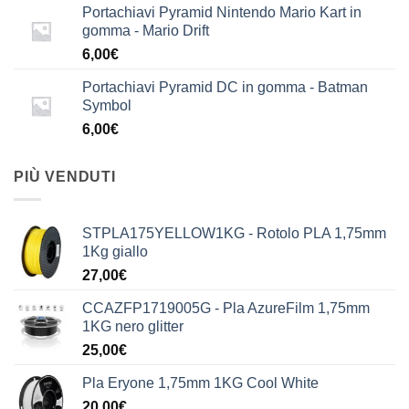
Portachiavi Pyramid Nintendo Mario Kart in
gomma - Mario Drift
6,00
€
Portachiavi Pyramid DC in gomma - Batman
Symbol
6,00
€
PIÙ VENDUTI
STPLA175YELLOW1KG - Rotolo PLA 1,75mm
1Kg giallo
27,00
€
CCAZFP1719005G - Pla AzureFilm 1,75mm
1KG nero glitter
25,00
€
Pla Eryone 1,75mm 1KG Cool White
20,00
€