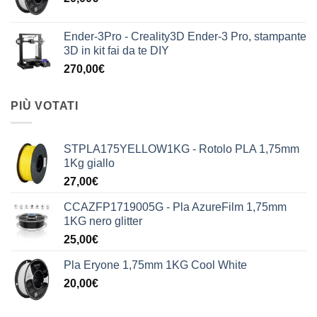
Ender-3Pro - Creality3D Ender-3 Pro, stampante
3D in kit fai da te DIY
270,00
€
PIÙ VOTATI
STPLA175YELLOW1KG - Rotolo PLA 1,75mm
1Kg giallo
27,00
€
CCAZFP1719005G - Pla AzureFilm 1,75mm
1KG nero glitter
25,00
€
Pla Eryone 1,75mm 1KG Cool White
20,00
€