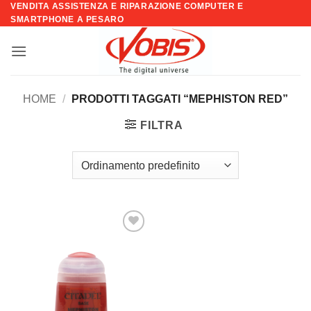
VENDITA ASSISTENZA E RIPARAZIONE COMPUTER E
Salta
SMARTPHONE A PESARO
ai
contenuti
HOME
/
PRODOTTI TAGGATI “MEPHISTON RED”
FILTRA
Aggiungi
alla lista
dei
desideri