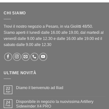
CHI SIAMO
Trovi il nostro negozio a Pesaro, in via Giolitti 48/50.
Siamo aperti il lunedì dalle 16.00 alle 19.00, dal martedì al
venerdì dalle 9.00 alle 12.30 e dalle 16.00 alle 19.00 ed il
sabato dalle 9.00 alle 12.30
ULTIME NOVITÀ
Diamo il benvenuto ad Iliad
22
Apr
Nessun
commento
su
Disponibile in negozio la nuovissima Artillery
24
Diamo
il
Feb
Sidewinder X4 PRO
benvenuto