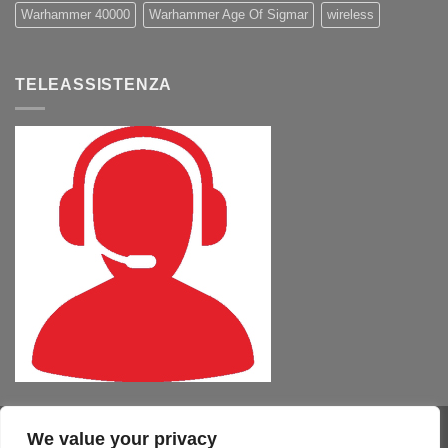
Warhammer 40000
Warhammer Age Of Sigmar
wireless
TELEASSISTENZA
We value your privacy
Visa
PayPal
MasterCard
Cash
CartaSi
American