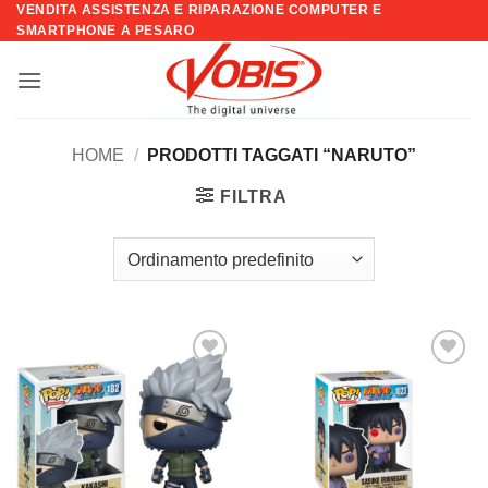
VENDITA ASSISTENZA E RIPARAZIONE COMPUTER E
Salta
SMARTPHONE A PESARO
ai
contenuti
HOME
/
PRODOTTI TAGGATI “NARUTO”
FILTRA
Aggiungi
Aggiungi
alla lista
alla lista
dei
dei
desideri
desideri