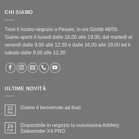
CHI SIAMO
Trovi il nostro negozio a Pesaro, in via Giolitti 48/50.
Siamo aperti il lunedì dalle 16.00 alle 19.00, dal martedì al
venerdì dalle 9.00 alle 12.30 e dalle 16.00 alle 19.00 ed il
sabato dalle 9.00 alle 12.30
ULTIME NOVITÀ
Diamo il benvenuto ad Iliad
22
Apr
Nessun
commento
su
Disponibile in negozio la nuovissima Artillery
24
Diamo
il
Feb
Sidewinder X4 PRO
benvenuto
Nessun
ad