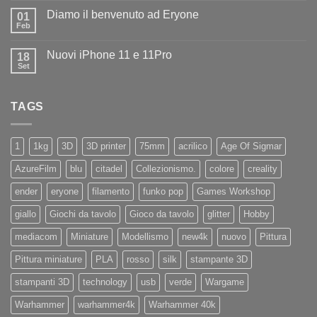
commento
Iliad
Diamo il benvenuto ad Eryone
su
01
Disponibile
Feb
Nessun
in
commento
negozio
su
la
Nuovi iPhone 11 e 11Pro
18
Diamo
nuovissima
il
Set
Artillery
Nessun
benvenuto
Sidewinder
commento
ad
su
X4
Eryone
Nuovi
PRO
TAGS
iPhone
11
e
11Pro
1
1kg
3D
3D printer
75mm
acrilico
Age Of Sigmar
AzureFilm
blu
citadel
Collezionismo.
colore
creality
ender
eryone
filamento
funko pop
Games Workshop
giallo
Giochi da tavolo
Gioco da tavolo
glitter
Hobby
mediacom
Miniature
Modellismo
new4k
nuovo
Pittura
Pittura miniature
PLA
rosso
silk
stampante 3D
stampanti 3D
technology
usb
verde
Wargame
Warhammer
warhammer4k
Warhammer 40k