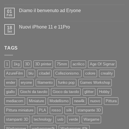
Nessun
ad
commento
Iliad
Diamo il benvenuto ad Eryone
su
01
Disponibile
Feb
Nessun
in
commento
negozio
su
la
Nuovi iPhone 11 e 11Pro
18
Diamo
nuovissima
il
Set
Artillery
Nessun
benvenuto
Sidewinder
commento
ad
su
X4
Eryone
Nuovi
PRO
TAGS
iPhone
11
e
11Pro
1
1kg
3D
3D printer
75mm
acrilico
Age Of Sigmar
AzureFilm
blu
citadel
Collezionismo.
colore
creality
ender
eryone
filamento
funko pop
Games Workshop
giallo
Giochi da tavolo
Gioco da tavolo
glitter
Hobby
mediacom
Miniature
Modellismo
new4k
nuovo
Pittura
Pittura miniature
PLA
rosso
silk
stampante 3D
stampanti 3D
technology
usb
verde
Wargame
Warhammer
warhammer4k
Warhammer 40k