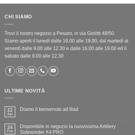
CHI SIAMO
Trovi il nostro negozio a Pesaro, in via Giolitti 48/50.
Siamo aperti il lunedì dalle 16.00 alle 19.00, dal martedì al
venerdì dalle 9.00 alle 12.30 e dalle 16.00 alle 19.00 ed il
sabato dalle 9.00 alle 12.30
ULTIME NOVITÀ
Diamo il benvenuto ad Iliad
22
Apr
Nessun
commento
su
Disponibile in negozio la nuovissima Artillery
24
Diamo
il
Feb
Sidewinder X4 PRO
benvenuto