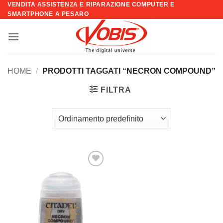
VENDITA ASSISTENZA E RIPARAZIONE COMPUTER E
Salta
SMARTPHONE A PESARO
ai
contenuti
HOME
/
PRODOTTI TAGGATI “NECRON COMPOUND”
FILTRA
Aggiungi
alla lista
dei
desideri