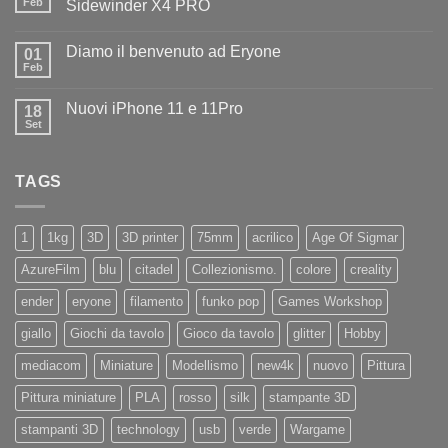
il
Feb
Sidewinder X4 PRO
benvenuto
Nessun
ad
commento
Iliad
Diamo il benvenuto ad Eryone
su
01
Disponibile
Feb
Nessun
in
commento
negozio
su
la
Nuovi iPhone 11 e 11Pro
18
Diamo
nuovissima
il
Set
Artillery
Nessun
benvenuto
Sidewinder
commento
ad
su
X4
Eryone
Nuovi
PRO
TAGS
iPhone
11
e
11Pro
1
1kg
3D
3D printer
75mm
acrilico
Age Of Sigmar
AzureFilm
blu
citadel
Collezionismo.
colore
creality
ender
eryone
filamento
funko pop
Games Workshop
giallo
Giochi da tavolo
Gioco da tavolo
glitter
Hobby
mediacom
Miniature
Modellismo
new4k
nuovo
Pittura
Pittura miniature
PLA
rosso
silk
stampante 3D
stampanti 3D
technology
usb
verde
Wargame