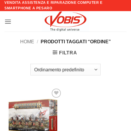
VENDITA ASSISTENZA E RIPARAZIONE COMPUTER E
Salta
SMARTPHONE A PESARO
ai
contenuti
HOME
/
PRODOTTI TAGGATI “ORDINE”
FILTRA
Aggiungi
alla lista
dei
desideri