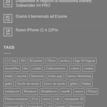
Disponibile in negozio la nuovissima Artillery
24
Diamo
il
Feb
Sidewinder X4 PRO
benvenuto
Nessun
ad
commento
Iliad
Diamo il benvenuto ad Eryone
su
01
Disponibile
Feb
Nessun
in
commento
negozio
su
la
Nuovi iPhone 11 e 11Pro
18
Diamo
nuovissima
il
Set
Artillery
Nessun
benvenuto
Sidewinder
commento
ad
su
X4
Eryone
Nuovi
PRO
TAGS
iPhone
11
e
11Pro
1
1kg
3D
3D printer
75mm
acrilico
Age Of Sigmar
AzureFilm
blu
citadel
Collezionismo.
colore
creality
ender
eryone
filamento
funko pop
Games Workshop
giallo
Giochi da tavolo
Gioco da tavolo
glitter
Hobby
mediacom
Miniature
Modellismo
new4k
nuovo
Pittura
Pittura miniature
PLA
rosso
silk
stampante 3D
stampanti 3D
technology
usb
verde
Wargame