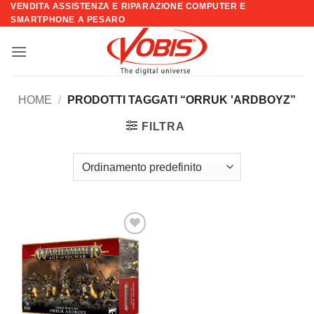
VENDITA ASSISTENZA E RIPARAZIONE COMPUTER E
Salta
SMARTPHONE A PESARO
ai
contenuti
HOME
/
PRODOTTI TAGGATI “ORRUK 'ARDBOYZ”
FILTRA
Aggiungi
alla lista
dei
desideri