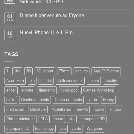
il
Feb
Sidewinder X4 PRO
benvenuto
Nessun
ad
commento
Iliad
Diamo il benvenuto ad Eryone
su
01
Disponibile
Feb
Nessun
in
commento
negozio
su
la
Nuovi iPhone 11 e 11Pro
18
Diamo
nuovissima
il
Set
Artillery
Nessun
benvenuto
Sidewinder
commento
ad
su
X4
Eryone
Nuovi
PRO
TAGS
iPhone
11
e
11Pro
1
1kg
3D
3D printer
75mm
acrilico
Age Of Sigmar
AzureFilm
blu
citadel
Collezionismo.
colore
creality
ender
eryone
filamento
funko pop
Games Workshop
giallo
Giochi da tavolo
Gioco da tavolo
glitter
Hobby
mediacom
Miniature
Modellismo
new4k
nuovo
Pittura
Pittura miniature
PLA
rosso
silk
stampante 3D
stampanti 3D
technology
usb
verde
Wargame