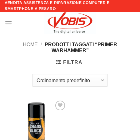
VENDITA ASSISTENZA E RIPARAZIONE COMPUTER E
Salta
SMARTPHONE A PESARO
ai
contenuti
HOME
/
PRODOTTI TAGGATI “PRIMER
WARHAMMER”
FILTRA
Aggiungi
alla lista
dei
desideri