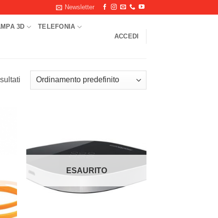
Newsletter
AMPA 3D
TELEFONIA
ACCEDI
sultati
ungi
Aggiungi
ista
alla lista
i
dei
deri
desideri
ESAURITO