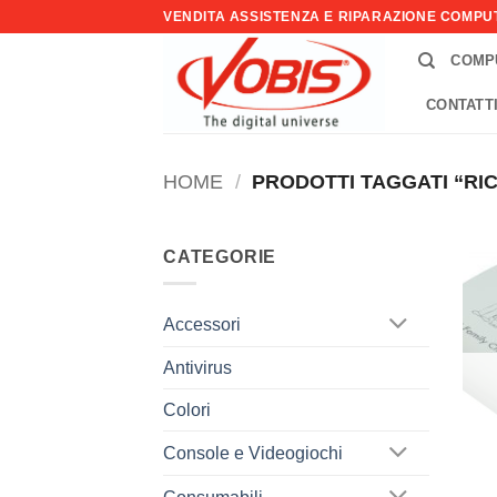
Salta
VENDITA ASSISTENZA E RIPARAZIONE COMP
ai
COMP
contenuti
CONTATT
HOME
/
PRODOTTI TAGGATI “RI
CATEGORIE
Accessori
Antivirus
Colori
Console e Videogiochi