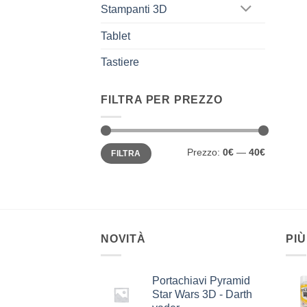
Stampanti 3D
Tablet
Tastiere
FILTRA PER PREZZO
Prezzo
Prezzo
Prezzo:
0€
—
40€
FILTRA
Min
Max
NOVITÀ
PIÙ
Portachiavi Pyramid
Star Wars 3D - Darth