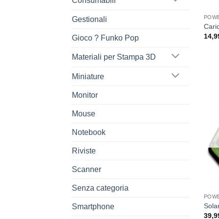
Consumabili
POW
Gestionali
Cari
14,9
Gioco ? Funko Pop
Materiali per Stampa 3D
Miniature
Monitor
Mouse
Notebook
Riviste
Scanner
Senza categoria
POW
Sola
Smartphone
39,9