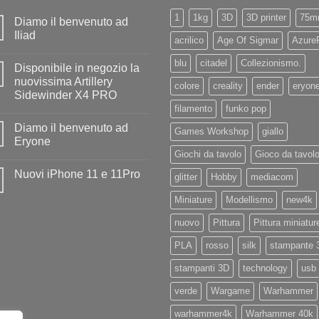
1
1kg
3D
3D printer
75m
Diamo il benvenuto ad
Iliad
acrilico
Age Of Sigmar
Azure
Nessun
commento
blu
citadel
Collezionismo.
Disponibile in negozio la
su
Diamo
nuovissima Artillery
colore
creality
ender
eryon
il
Sidewinder X4 PRO
benvenuto
ad
filamento
funko pop
Nessun
Iliad
commento
Diamo il benvenuto ad
su
Games Workshop
giallo
Disponibile
Eryone
in
Giochi da tavolo
Gioco da tavol
negozio
Nessun
la
commento
Nuovi iPhone 11 e 11Pro
nuovissima
su
glitter
Hobby
mediacom
Artillery
Diamo
Nessun
Sidewinder
il
commento
Miniature
Modellismo
new4k
X4
benvenuto
su
PRO
ad
Nuovi
Eryone
nuovo
Pittura
Pittura miniatur
iPhone
11
e
PLA
rosso
silk
stampante 
11Pro
stampanti 3D
technology
usb
verde
Wargame
Warhammer
warhammer4k
Warhammer 40k