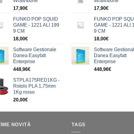
Wraithbone
Wraithbone
17,90
€
17,90
€
FUNKO POP SQUID
FUNKO POP SQU
GAME - 1221 ALI 199
GAME - 1221 ALI 
9 CM
9 CM
18,00
€
18,00
€
Software Gestionale
Software Gestiona
Danea Easyfatt
Danea Easyfatt
Enterprise
Enterprise
448,96
€
448,96
€
STPLA175RED1KG -
Rotolo PLA 1,75mm
1Kg rosso
20,00
€
TIME NOVITÀ
TAGS