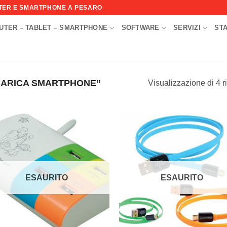
UTER E SMARTPHONE A PESARO
UTER – TABLET – SMARTPHONE
SOFTWARE
SERVIZI
ST
I
CARICA SMARTPHONE”
Visualizzazione di 4 ri
Aggiungi
Aggi
alla lista
alla l
dei
de
desideri
desi
ESAURITO
ESAURITO