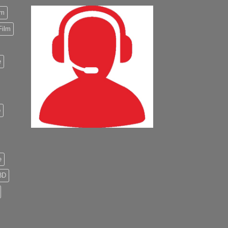
m
Film
e
o
e
3D