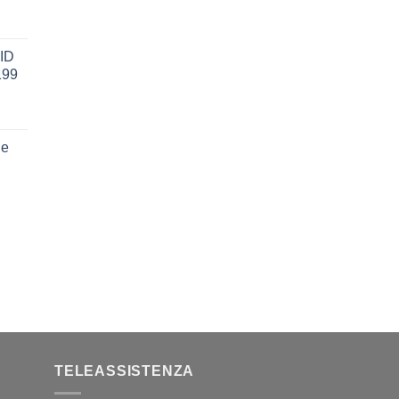
ID
199
le
TELEASSISTENZA