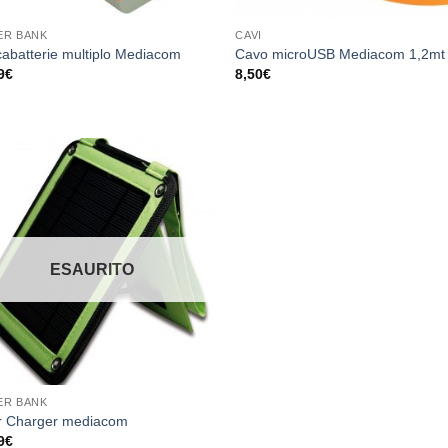
ER BANK
CAVI
cabatterie multiplo Mediacom
Cavo microUSB Mediacom 1,2mt 
9
€
8,50
€
Aggiungi
alla lista
dei
desideri
ESAURITO
ER BANK
r Charger mediacom
9
€