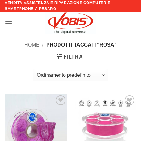
VENDITA ASSISTENZA E RIPARAZIONE COMPUTER E
Salta
SMARTPHONE A PESARO
ai
contenuti
HOME
/
PRODOTTI TAGGATI “ROSA”
FILTRA
Aggiungi
Aggiungi
alla lista
alla lista
dei
dei
desideri
desideri