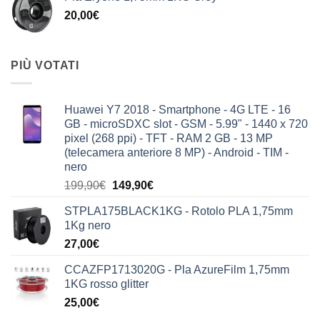
20,00
€
PIÙ VOTATI
Huawei Y7 2018 - Smartphone - 4G LTE - 16
GB - microSDXC slot - GSM - 5.99" - 1440 x 720
pixel (268 ppi) - TFT - RAM 2 GB - 13 MP
(telecamera anteriore 8 MP) - Android - TIM -
nero
Il
Il
199,90
€
149,90
€
prezzo
prezzo
STPLA175BLACK1KG - Rotolo PLA 1,75mm
originale
attuale
1Kg nero
era:
è:
27,00
€
199,90€.
149,90€.
CCAZFP1713020G - Pla AzureFilm 1,75mm
1KG rosso glitter
25,00
€