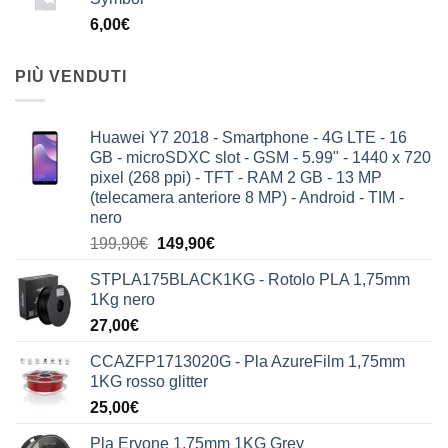
6,00
€
PIÙ VENDUTI
Huawei Y7 2018 - Smartphone - 4G LTE - 16
GB - microSDXC slot - GSM - 5.99" - 1440 x 720
pixel (268 ppi) - TFT - RAM 2 GB - 13 MP
(telecamera anteriore 8 MP) - Android - TIM -
nero
Il
Il
199,90
€
149,90
€
prezzo
prezzo
STPLA175BLACK1KG - Rotolo PLA 1,75mm
originale
attuale
1Kg nero
era:
è:
27,00
€
199,90€.
149,90€.
CCAZFP1713020G - Pla AzureFilm 1,75mm
1KG rosso glitter
25,00
€
Pla Eryone 1,75mm 1KG Grey