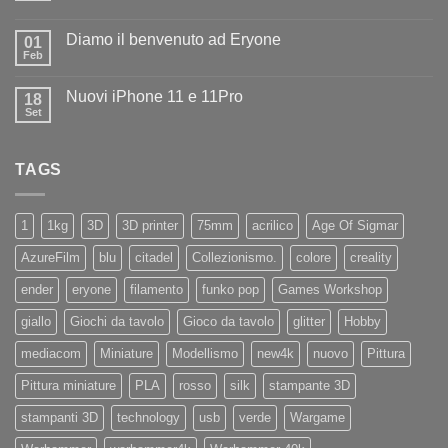
benvenuto
Nessun
ad
commento
Iliad
Diamo il benvenuto ad Eryone
su
01
Disponibile
Feb
Nessun
in
commento
negozio
su
la
Nuovi iPhone 11 e 11Pro
18
Diamo
nuovissima
il
Set
Artillery
Nessun
benvenuto
Sidewinder
commento
ad
su
X4
Eryone
Nuovi
PRO
TAGS
iPhone
11
e
11Pro
1
1kg
3D
3D printer
75mm
acrilico
Age Of Sigmar
AzureFilm
blu
citadel
Collezionismo.
colore
creality
ender
eryone
filamento
funko pop
Games Workshop
giallo
Giochi da tavolo
Gioco da tavolo
glitter
Hobby
mediacom
Miniature
Modellismo
new4k
nuovo
Pittura
Pittura miniature
PLA
rosso
silk
stampante 3D
stampanti 3D
technology
usb
verde
Wargame