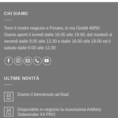
CHI SIAMO
Trovi il nostro negozio a Pesaro, in via Giolitti 48/50.
Siamo aperti il lunedì dalle 16.00 alle 19.00, dal martedì al
venerdì dalle 9.00 alle 12.30 e dalle 16.00 alle 19.00 ed il
sabato dalle 9.00 alle 12.30
ULTIME NOVITÀ
Diamo il benvenuto ad Iliad
22
Apr
Nessun
commento
su
Disponibile in negozio la nuovissima Artillery
24
Diamo
il
Feb
Sidewinder X4 PRO
benvenuto