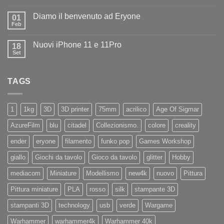
Nessun
ad
commento
Iliad
Diamo il benvenuto ad Eryone
su
01
Disponibile
Feb
Nessun
in
commento
negozio
su
la
Nuovi iPhone 11 e 11Pro
18
Diamo
nuovissima
il
Set
Artillery
Nessun
benvenuto
Sidewinder
commento
ad
su
X4
Eryone
Nuovi
PRO
TAGS
iPhone
11
e
11Pro
1
1kg
3D
3D printer
75mm
acrilico
Age Of Sigmar
AzureFilm
blu
citadel
Collezionismo.
colore
creality
ender
eryone
filamento
funko pop
Games Workshop
giallo
Giochi da tavolo
Gioco da tavolo
glitter
Hobby
mediacom
Miniature
Modellismo
new4k
nuovo
Pittura
Pittura miniature
PLA
rosso
silk
stampante 3D
stampanti 3D
technology
usb
verde
Wargame
Warhammer
warhammer4k
Warhammer 40k