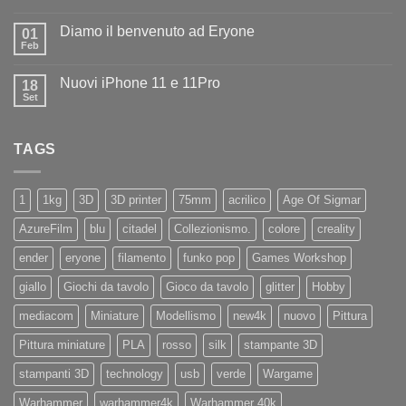
Nessun
ad
commento
Iliad
Diamo il benvenuto ad Eryone
su
01
Disponibile
Feb
Nessun
in
commento
negozio
su
la
Nuovi iPhone 11 e 11Pro
18
Diamo
nuovissima
il
Set
Artillery
Nessun
benvenuto
Sidewinder
commento
ad
su
X4
Eryone
Nuovi
PRO
TAGS
iPhone
11
e
11Pro
1
1kg
3D
3D printer
75mm
acrilico
Age Of Sigmar
AzureFilm
blu
citadel
Collezionismo.
colore
creality
ender
eryone
filamento
funko pop
Games Workshop
giallo
Giochi da tavolo
Gioco da tavolo
glitter
Hobby
mediacom
Miniature
Modellismo
new4k
nuovo
Pittura
Pittura miniature
PLA
rosso
silk
stampante 3D
stampanti 3D
technology
usb
verde
Wargame
Warhammer
warhammer4k
Warhammer 40k