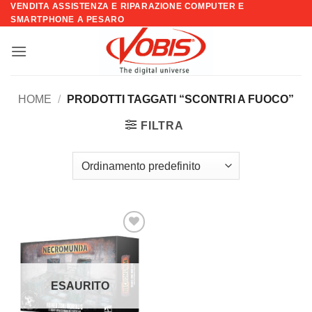
VENDITA ASSISTENZA E RIPARAZIONE COMPUTER E
Salta
SMARTPHONE A PESARO
ai
contenuti
HOME
/
PRODOTTI TAGGATI “SCONTRI A FUOCO”
FILTRA
Aggiungi
alla lista
dei
desideri
ESAURITO