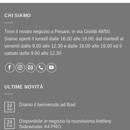
CHI SIAMO
Trovi il nostro negozio a Pesaro, in via Giolitti 48/50.
Siamo aperti il lunedì dalle 16.00 alle 19.00, dal martedì al
venerdì dalle 9.00 alle 12.30 e dalle 16.00 alle 19.00 ed il
sabato dalle 9.00 alle 12.30
ULTIME NOVITÀ
Diamo il benvenuto ad Iliad
22
Apr
Nessun
commento
su
Disponibile in negozio la nuovissima Artillery
24
Diamo
il
Feb
Sidewinder X4 PRO
benvenuto